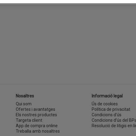
Nosaltres
Informació legal
Qui som
Ús de cookies
Ofertes i avantatges
Política de privacitat
Els nostres productes
Condicions d'ús
Targeta client
Condicions d'ús del BP
App de compra online
Resolució de litigis en lí
Treballa amb nosaltres
(s'obre en una finestra nova)