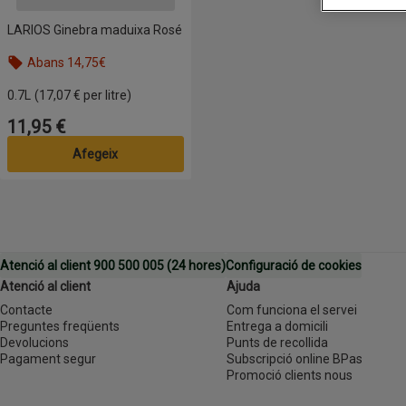
LARIOS Ginebra maduixa Rosé
Abans 14,75€
0.7L
(17,07 € per litre)
11,95 €
Preu
Afegeix
Atenció al client 900 500 005 (24 hores)
Configuració de cookies
Atenció al client
Ajuda
Contacte
Com funciona el servei
Preguntes freqüents
Entrega a domicili
Devolucions
Punts de recollida
Pagament segur
Subscripció online BPas
Promoció clients nous