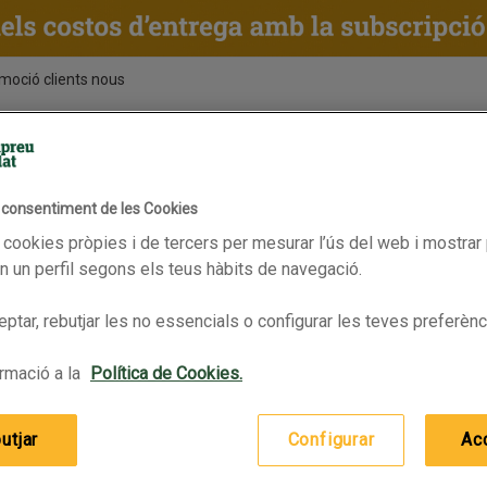
moció clients nous
ENTS
RECEPTES
BPAS
l consentiment de les Cookies
 cookies pròpies i de tercers per mesurar l’ús del web i mostrar 
 un perfil segons els teus hàbits de navegació.
ptar, rebutjar les no essencials o configurar les teves preferènc
rmació a la
Política de Cookies.
utjar
Configurar
Ac