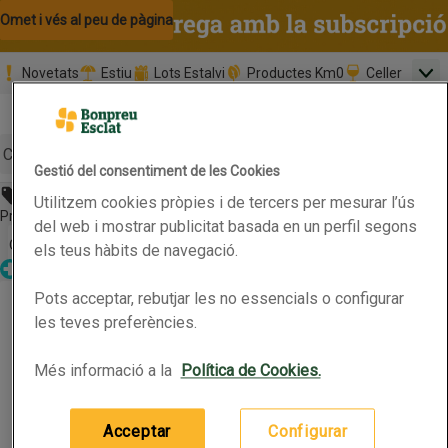
Omet i vés al contingut
Omet i vés a la cerca
Omet i vés al peu de pàgina
Novetats
Estiu
Lots Estalvi
Productes Km0
Celler
Men
Pàgina inicial
Valida
Nombre 
0,00 €
Promoció clients nous
la
Tria data
compr
Mínim: 35,0
Cerc
Gestió del consentiment de les Cookies
Abans 14,49€
Utilitzem cookies pròpies i de tercers per mesurar l’ús
Botó del menú principal
Preu rebaixat. Vàlid fins 13/07/2026
del web i mostrar publicitat basada en un perfil segons
Obre-ho per veure una llista de les opcions d'ordenació
Ordena
els teus hàbits de navegació.
Parafarmàcia
BEAUTERRA Suavitzant reparador
Pots acceptar, rebutjar les no essencials o configurar
BEAUTERRA Suavitzant reparador
Productes en oferta
les teves preferències.
Més informació a la
Política de Cookies.
(14,49 € per article)
14,49 €
Preu
Acceptar
Configurar
Afegeix