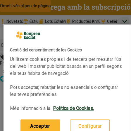
Omet i vés al contingut
Omet i vés a la cerca
Omet i vés al peu de pàgina
Novetats
Estiu
Lots Estalvi
Productes Km0
Celler
Men
Pàgina inicial
Valida
Nombre 
0,00 €
Promoció clients nous
la
Tria data
compr
Mínim: 35,0
Cerc
Gestió del consentiment de les Cookies
Abans 13,95€
Utilitzem cookies pròpies i de tercers per mesurar l’ús
Botó del menú principal
Preu rebaixat. Vàlid fins 13/07/2026
del web i mostrar publicitat basada en un perfil segons
Obre-ho per veure una llista de les opcions d'ordenació
Ordena
els teus hàbits de navegació.
Parafarmàcia
BEAUTERRA Xampú anticaspa
Pots acceptar, rebutjar les no essencials o configurar
BEAUTERRA Xampú anticaspa
Productes en oferta
les teves preferències.
Més informació a la
Política de Cookies.
750ml
(1,86 € per 100 ml)
13,95 €
Preu
Acceptar
Configurar
Afegeix