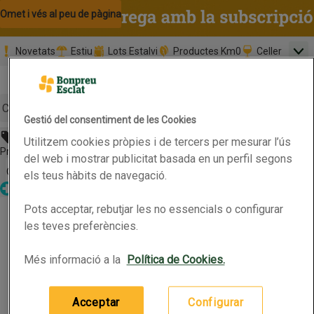
Omet i vés al contingut
Omet i vés a la cerca
Omet i vés al peu de pàgina
Novetats
Estiu
Lots Estalvi
Productes Km0
Celler
Men
Pàgina inicial
Valida
Nombre 
0,00 €
Promoció clients nous
la
Tria data
compr
Mínim: 35,0
Cerc
Gestió del consentiment de les Cookies
Abans 13,75€
Utilitzem cookies pròpies i de tercers per mesurar l’ús
Botó del menú principal
Preu rebaixat. Vàlid fins 15/06/2026
del web i mostrar publicitat basada en un perfil segons
Obre-ho per veure una llista de les opcions d'ordenació
Ordena
els teus hàbits de navegació.
Parafarmàcia
TOPICREM Gel de dutxa hidratant per a pells sensibles
Pots acceptar, rebutjar les no essencials o configurar
TOPICREM Gel de dutxa hidratant per a pells
Productes en oferta
sensibles
les teves preferències.
Més informació a la
Política de Cookies.
1L
(13,75 € per litre)
13,75 €
Preu
Acceptar
Configurar
Afegeix