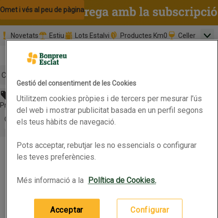
Omet i vés al contingut
Omet i vés a la cerca
Omet i vés al peu de pàgina
Novetats
Estiu
Lots Estalvi
Productes Km0
Celler
Men
Pàgina inicial
Valida
Nombre 
0,00 €
Promoció clients nous
la
Tria data
compr
Mínim: 35,0
Cerc
Gestió del consentiment de les Cookies
Abans 109,0€
Utilitzem cookies pròpies i de tercers per mesurar l’ús
Botó del menú principal
Preu rebaixat. Vàlid fins 31/05/2026
del web i mostrar publicitat basada en un perfil segons
Obre-ho per veure una llista de les opcions d'ordenació
Ordena
els teus hàbits de navegació.
SOLAC Cafetera Espresso
Pots acceptar, rebutjar les no essencials o configurar
SOLAC Cafetera Espresso
Productes en oferta
les teves preferències.
Més informació a la
Política de Cookies.
(109,00 € per article)
109,00 €
Preu
Acceptar
Configurar
Afegeix