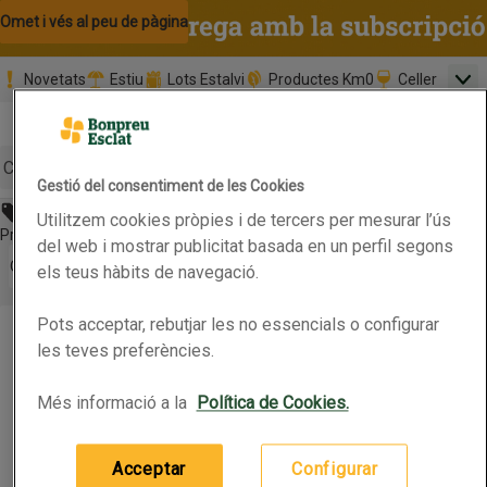
Omet i vés al contingut
Omet i vés a la cerca
Omet i vés al peu de pàgina
Novetats
Estiu
Lots Estalvi
Productes Km0
Celler
Men
Pàgina inicial
Valida
Nombre 
0,00 €
Promoció clients nous
la
Tria data
compr
Mínim: 35,0
Cerc
Gestió del consentiment de les Cookies
Abans 10,95€
Utilitzem cookies pròpies i de tercers per mesurar l’ús
Botó del menú principal
Preu rebaixat. Vàlid fins 13/07/2026
del web i mostrar publicitat basada en un perfil segons
Obre-ho per veure una llista de les opcions d'ordenació
Ordena
els teus hàbits de navegació.
ULTIMA Menjar de salmó per a gat adult
Pots acceptar, rebutjar les no essencials o configurar
ULTIMA Menjar de salmó per a gat adult
Productes en oferta
les teves preferències.
Més informació a la
Política de Cookies.
1.5kg
(7,30 € per quilo)
10,95 €
Preu
Acceptar
Configurar
Afegeix