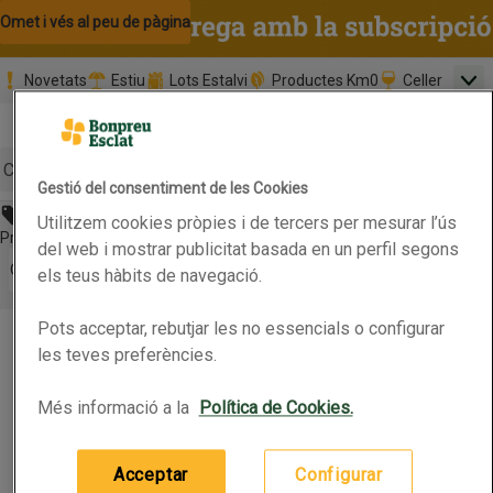
Omet i vés al contingut
Omet i vés a la cerca
Omet i vés al peu de pàgina
Novetats
Estiu
Lots Estalvi
Productes Km0
Celler
Men
Pàgina inicial
Valida
Nombre 
0,00 €
Promoció clients nous
la
Tria data
compr
Mínim: 35,0
Cerc
Gestió del consentiment de les Cookies
Abans 1,85€
Utilitzem cookies pròpies i de tercers per mesurar l’ús
Botó del menú principal
Preu rebaixat. Vàlid fins 13/07/2026
del web i mostrar publicitat basada en un perfil segons
Obre-ho per veure una llista de les opcions d'ordenació
Ordena
els teus hàbits de navegació.
CORAL Pets de monja
Pots acceptar, rebutjar les no essencials o configurar
CORAL Pets de monja
Productes en oferta
les teves preferències.
Més informació a la
Política de Cookies.
0.25kg
(7,40 € per quilo)
1,85 €
Preu
Acceptar
Configurar
Afegeix