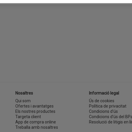
Nosaltres
Informació legal
Qui som
Ús de cookies
Ofertes i avantatges
Política de privacitat
Els nostres productes
Condicions d'ús
Targeta client
Condicions d'ús del BP
App de compra online
Resolució de litigis en lí
Treballa amb nosaltres
(s'obre en una finestra nova)