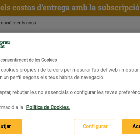
moció clients nous
ENTS
RECEPTES
BPAS
l consentiment de les Cookies
 cookies pròpies i de tercers per mesurar l’ús del web i mostrar 
 un perfil segons els teus hàbits de navegació.
ptar, rebutjar les no essencials o configurar les teves preferènc
rmació a la
Política de Cookies.
utjar
Configurar
Ac