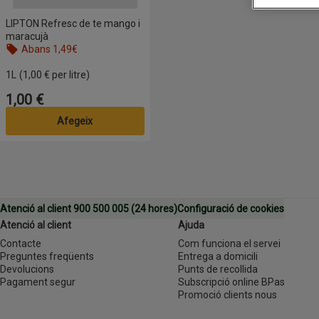
LIPTON Refresc de te mango i
maracujà
Abans 1,49€
1L
(1,00 € per litre)
1,00 €
Preu
Afegeix
Atenció al client 900 500 005 (24 hores)
Configuració de cookies
Atenció al client
Ajuda
Contacte
Com funciona el servei
Preguntes freqüents
Entrega a domicili
Devolucions
Punts de recollida
Pagament segur
Subscripció online BPas
Promoció clients nous