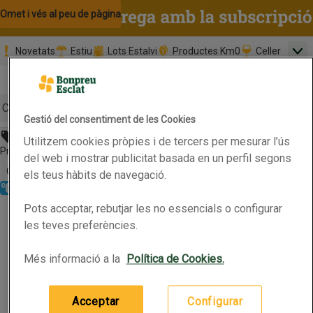
Omet i vés al contingut
Omet i vés a la cerca
Omet i vés al peu de pàgina
Novetats
Estiu
Lots Estalvi
Productes Km0
Celler
Men
Pàgina inicial
Valida
Nombre 
0,00 €
Promoció clients nous
la
Tria data
compr
Mínim: 35,0
Cerc
Gestió del consentiment de les Cookies
Abans 1,39€
Utilitzem cookies pròpies i de tercers per mesurar l’ús
Botó del menú principal
Preu rebaixat. Vàlid fins 15/06/2026
del web i mostrar publicitat basada en un perfil segons
Obre-ho per veure una llista de les opcions d'ordenació
Ordena
els teus hàbits de navegació.
Refrigerat
CASA TARRADELLAS Base rodona per a Pizza
Pots acceptar, rebutjar les no essencials o configurar
CASA TARRADELLAS Base rodona per a Pizza
Productes en oferta
les teves preferències.
Més informació a la
Política de Cookies.
0.26kg
(4,96 € per quilo)
1,29 €
Preu
Acceptar
Configurar
Afegeix