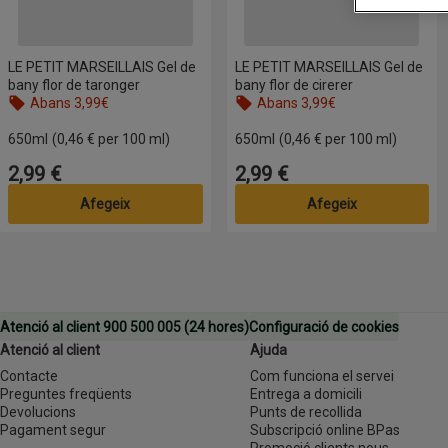
LE PETIT MARSEILLAIS Gel de
LE PETIT MARSEILLAIS Gel de
bany flor de taronger
bany flor de cirerer
Abans 3,99€
Abans 3,99€
650ml
(0,46 € per 100 ml)
650ml
(0,46 € per 100 ml)
2,99 €
2,99 €
Preu
Preu
Afegeix
Afegeix
Atenció al client 900 500 005 (24 hores)
Configuració de cookies
Atenció al client
Ajuda
Contacte
Com funciona el servei
Preguntes freqüents
Entrega a domicili
Devolucions
Punts de recollida
Pagament segur
Subscripció online BPas