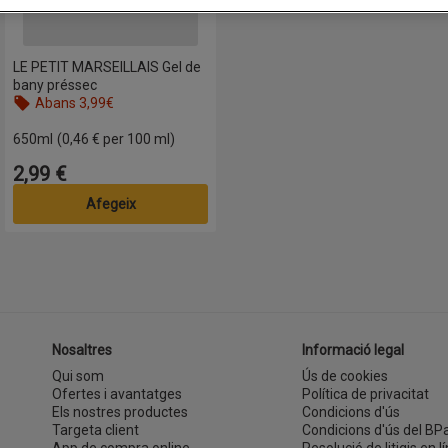
LE PETIT MARSEILLAIS Gel de
bany préssec
Abans 3,99€
650ml
(0,46 € per 100 ml)
2,99 €
Preu
Afegeix
Nosaltres
Informació legal
Qui som
Ús de cookies
Ofertes i avantatges
Política de privacitat
Els nostres productes
Condicions d'ús
Targeta client
Condicions d'ús del BP