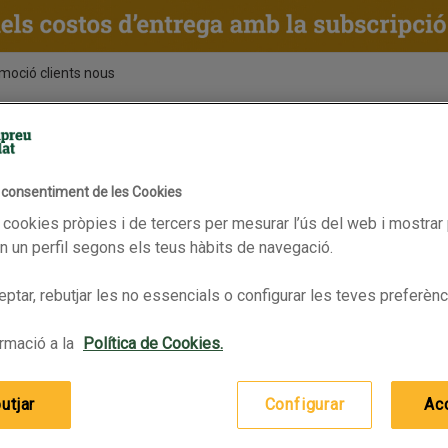
moció clients nous
ENTS
RECEPTES
BPAS
l consentiment de les Cookies
Vàlid fins 13/07/2026
 cookies pròpies i de tercers per mesurar l’ús del web i mostrar 
 un perfil segons els teus hàbits de navegació.
ptar, rebutjar les no essencials o configurar les teves preferènc
y flor de cirerer
LE PETIT MARSEILLAIS Gel de bany préssec
rmació a la
Política de Cookies.
utjar
Configurar
Ac