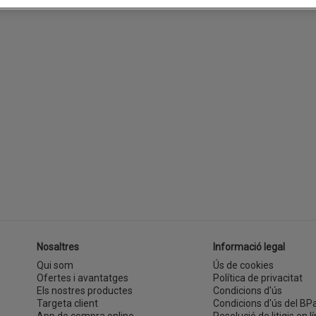
Nosaltres
Informació legal
Qui som
Ús de cookies
Ofertes i avantatges
Política de privacitat
Els nostres productes
Condicions d'ús
Targeta client
Condicions d'ús del BP