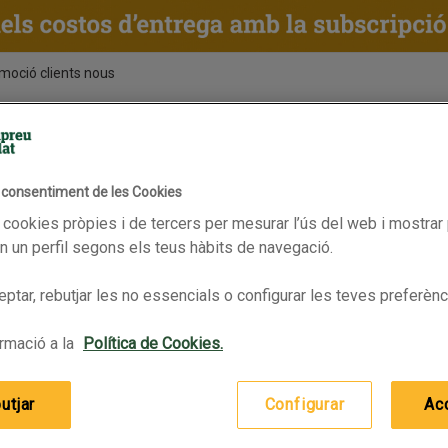
moció clients nous
ENTS
RECEPTES
BPAS
l consentiment de les Cookies
Vàlid fins 15/06/2026
 cookies pròpies i de tercers per mesurar l’ús del web i mostrar 
 un perfil segons els teus hàbits de navegació.
ptar, rebutjar les no essencials o configurar les teves preferènc
rmació a la
Política de Cookies.
utjar
Configurar
Ac