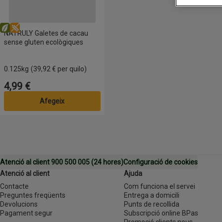
Eco
Sense gluten
NATRULY Galetes de cacau
sense gluten ecològiques
0.125kg
(39,92 € per quilo)
4,99 €
Preu
Afegeix
Atenció al client 900 500 005 (24 hores)
Configuració de cookies
Atenció al client
Ajuda
Contacte
Com funciona el servei
Preguntes freqüents
Entrega a domicili
Devolucions
Punts de recollida
Pagament segur
Subscripció online BPas