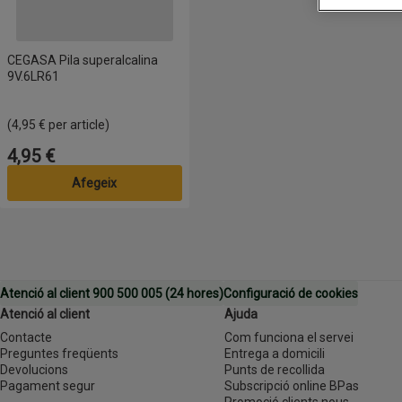
CEGASA Pila superalcalina
9V.6LR61
(4,95 € per article)
4,95 €
Preu
Afegeix
Atenció al client 900 500 005 (24 hores)
Configuració de cookies
Atenció al client
Ajuda
Contacte
Com funciona el servei
Preguntes freqüents
Entrega a domicili
Devolucions
Punts de recollida
Pagament segur
Subscripció online BPas