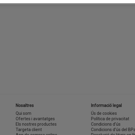
Nosaltres
Informació legal
Qui som
Ús de cookies
Ofertes i avantatges
Política de privacitat
Els nostres productes
Condicions d'ús
Targeta client
Condicions d'ús del BP