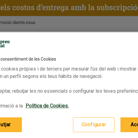
moció clients nous
ENTS
RECEPTES
BPAS
l consentiment de les Cookies
Vàlid fins 28/07/2025
 cookies pròpies i de tercers per mesurar l’ús del web i mostrar 
 un perfil segons els teus hàbits de navegació.
ptar, rebutjar les no essencials o configurar les teves preferènc
rmació a la
Política de Cookies.
utjar
Configurar
Ac