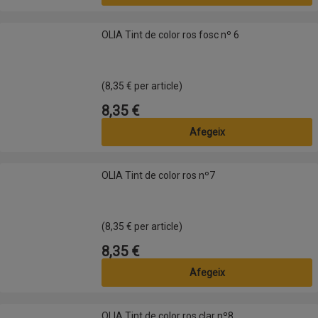
OLIA Tint de color ros fosc nº 6
OLIA Tint de color ros fosc nº 6
(8,35 € per article)
8,35 €
Preu
Afegeix
OLIA Tint de color ros nº7
OLIA Tint de color ros nº7
(8,35 € per article)
8,35 €
Preu
Afegeix
OLIA Tint de color ros clar nº8
OLIA Tint de color ros clar nº8