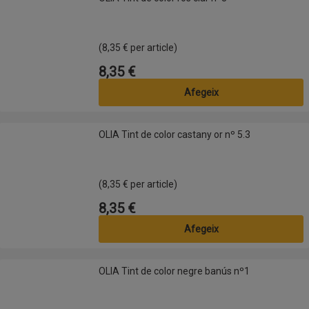
(8,35 € per article)
8,35 €
Preu
Afegeix
OLIA Tint de color castany or nº 5.3
OLIA Tint de color castany or nº 5.3
(8,35 € per article)
8,35 €
Preu
Afegeix
OLIA Tint de color negre banús nº1
OLIA Tint de color negre banús nº1