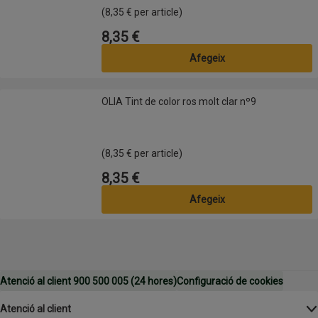
(8,35 € per article)
8,35 €
Preu
Afegeix
OLIA Tint de color ros molt clar nº9
OLIA Tint de color ros molt clar nº9
(8,35 € per article)
8,35 €
Preu
Afegeix
Atenció al client 900 500 005 (24 hores)
Configuració de cookies
Atenció al client