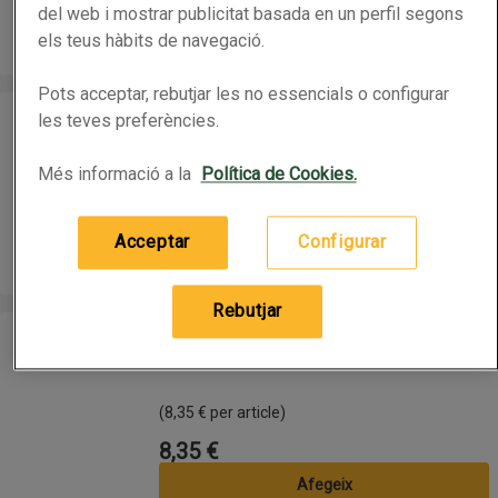
8,35 €
Preu
del web i mostrar publicitat basada en un perfil segons
els teus hàbits de navegació.
Afegeix
Pots acceptar, rebutjar les no essencials o configurar
OLIA Tint de color castany clar nº 5.0
OLIA Tint de color castany clar nº 5.0
les teves preferències.
Més informació a la
Política de Cookies.
(8,35 € per article)
8,35 €
Preu
Acceptar
Configurar
Afegeix
Rebutjar
OLIA Tint de color castany nº 4
OLIA Tint de color castany nº 4
(8,35 € per article)
8,35 €
Preu
Afegeix