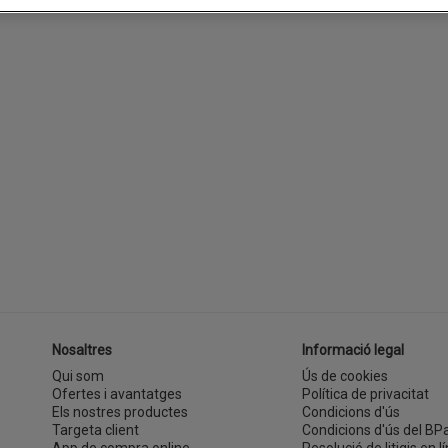
Nosaltres
Informació legal
Qui som
Ús de cookies
Ofertes i avantatges
Política de privacitat
Els nostres productes
Condicions d'ús
Targeta client
Condicions d'ús del BP