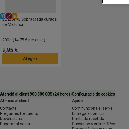
Refrigerat
Sense lactosa
Sense gluten
EL ZAGAL Sobrassada curada
de Mallorca
200g
(14,75 € per quilo)
2,95 €
Preu
Afegeix
Atenció al client 900 500 005 (24 hores)
Configuració de cookies
Atenció al client
Ajuda
Contacte
Com funciona el servei
Preguntes freqüents
Entrega a domicili
Devolucions
Punts de recollida
Pagament segur
Subscripció online BPas