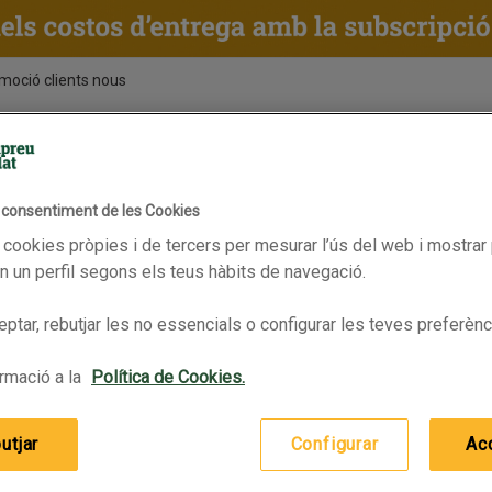
moció clients nous
ENTS
RECEPTES
BPAS
l consentiment de les Cookies
Vàlid fins 15/06/2026
 cookies pròpies i de tercers per mesurar l’ús del web i mostrar 
 un perfil segons els teus hàbits de navegació.
ptar, rebutjar les no essencials o configurar les teves preferènc
rmació a la
Política de Cookies.
utjar
Configurar
Ac