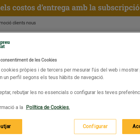
moció clients nous
ENTS
RECEPTES
BPAS
l consentiment de les Cookies
Vàlid fins 07/10/2024
 cookies pròpies i de tercers per mesurar l’ús del web i mostrar 
 un perfil segons els teus hàbits de navegació.
ptar, rebutjar les no essencials o configurar les teves preferènc
rmació a la
Política de Cookies.
utjar
Configurar
Ac