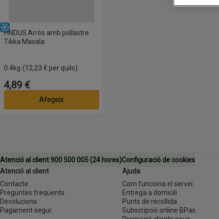
Congelat
FINDUS Arròs amb pollastre
Tikka Masala
0.4kg
(12,23 € per quilo)
4,89 €
Preu
Afegeix
Atenció al client 900 500 005 (24 hores)
Configuració de cookies
Atenció al client
Ajuda
Contacte
Com funciona el servei
Preguntes freqüents
Entrega a domicili
Devolucions
Punts de recollida
Pagament segur
Subscripció online BPas