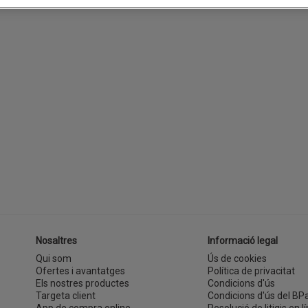
Nosaltres
Informació legal
Qui som
Ús de cookies
Ofertes i avantatges
Política de privacitat
Els nostres productes
Condicions d'ús
Targeta client
Condicions d'ús del BP