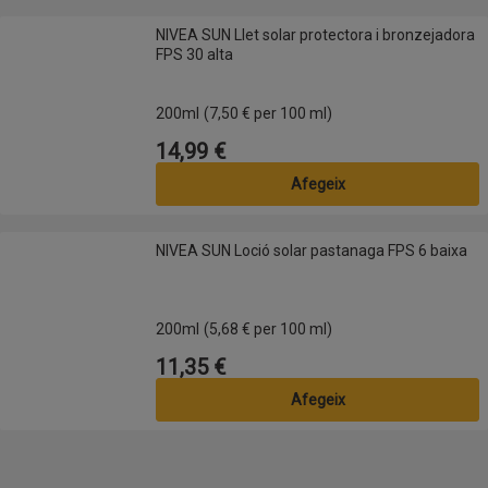
NIVEA SUN Llet solar protectora i bronzejadora FPS 30 alta
NIVEA SUN Llet solar protectora i bronzejadora
FPS 30 alta
200ml
(7,50 € per 100 ml)
14,99 €
Preu
Afegeix
NIVEA SUN Loció solar pastanaga FPS 6 baixa
NIVEA SUN Loció solar pastanaga FPS 6 baixa
200ml
(5,68 € per 100 ml)
11,35 €
Preu
Afegeix