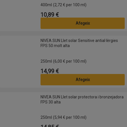
400ml
(2,72 € per 100 ml)
10,89 €
Preu
Afegeix
NIVEA SUN Llet solar Sensitive antial·lèrgies FPS 50 molt alta
NIVEA SUN Llet solar Sensitive antial·lèrgies
FPS 50 molt alta
250ml
(6,00 € per 100 ml)
14,99 €
Preu
Afegeix
NIVEA SUN Llet solar protectora i bronzejadora FPS 30 alta
NIVEA SUN Llet solar protectora i bronzejadora
FPS 30 alta
250ml
(5,94 € per 100 ml)
Preu