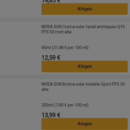
14,85 €
Afegeix
NIVEA SUN Crema solar facial antitaques Q10 FPS 50 molt alta
NIVEA SUN Crema solar facial antitaques Q10
FPS 50 molt alta
40ml
(31,48 € per 100 ml)
12,59 €
Preu
Afegeix
NIVEA SUN Broma solar invisible Sport FPS 30 alta
NIVEA SUN Broma solar invisible Sport FPS 30
alta
200ml
(7,00 € per 100 ml)
13,99 €
Preu
Afegeix