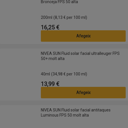
Bronceja FPS 50 alta
200ml
(8,13 € per 100 ml)
16,25 €
Preu
Afegeix
NIVEA SUN Fluid solar facial ultralleuger FPS 50+ molt alta
NIVEA SUN Fluid solar facial ultralleuger FPS
50+ molt alta
40ml
(34,98 € per 100 ml)
13,99 €
Preu
Afegeix
NIVEA SUN Fluid solar facial antitaques Luminous FPS 50 molt alta
NIVEA SUN Fluid solar facial antitaques
Luminous FPS 50 molt alta