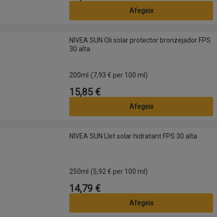
Afegeix
NIVEA SUN Oli solar protector bronzejador FPS 30 alta
NIVEA SUN Oli solar protector bronzejador FPS
30 alta
200ml
(7,93 € per 100 ml)
15,85 €
Preu
Afegeix
NIVEA SUN Llet solar hidratant FPS 30 alta
NIVEA SUN Llet solar hidratant FPS 30 alta
250ml
(5,92 € per 100 ml)
14,79 €
Preu
Afegeix