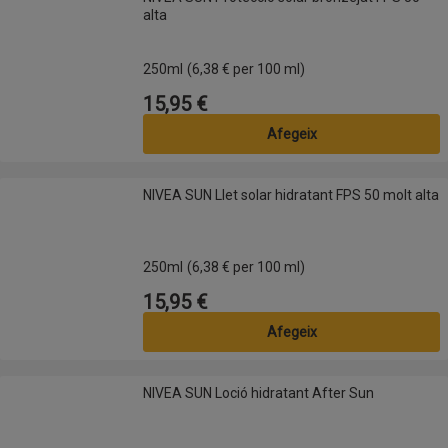
alta
250ml
(6,38 € per 100 ml)
15,95 €
Preu
Afegeix
NIVEA SUN Llet solar hidratant FPS 50 molt alta
NIVEA SUN Llet solar hidratant FPS 50 molt alta
250ml
(6,38 € per 100 ml)
15,95 €
Preu
Afegeix
NIVEA SUN Loció hidratant After Sun
NIVEA SUN Loció hidratant After Sun