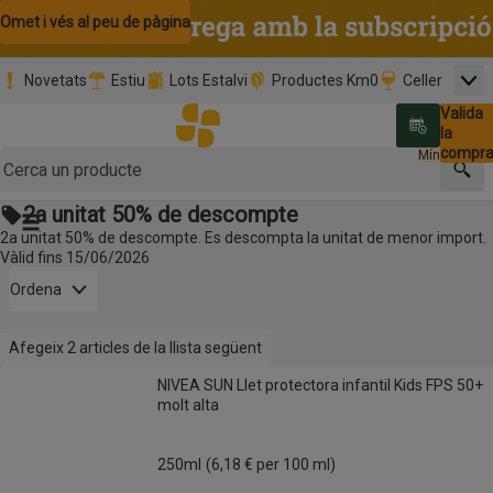
Omet i vés al contingut
Omet i vés a la cerca
Omet i vés al peu de pàgina
Novetats
Estiu
Lots Estalvi
Productes Km0
Celler
Men
Pàgina inicial
Valida
Nombre 
0,00 €
Promoció clients nous
la
Tria data
compr
Mínim: 35,0
Cerc
2a unitat 50% de descompte
Botó del menú principal
2a unitat 50% de descompte. Es descompta la unitat de menor import.
Vàlid fins 15/06/2026
Obre-ho per veure una llista de les opcions d'ordenació
Ordena
Informació:
Afegeix 2 articles de la llista següent
Afegeix 2 articles de la llista següent
NIVEA SUN Llet protectora infantil Kids FPS 50+ molt alta
NIVEA SUN Llet protectora infantil Kids FPS 50+
Productes en oferta
molt alta
250ml
(6,18 € per 100 ml)