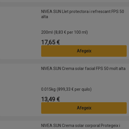
NIVEA SUN Llet protectora i refrescant FPS 50 alta
NIVEA SUN Llet protectora i refrescant FPS 50
alta
200ml
(8,83 € per 100 ml)
17,65 €
Preu
Afegeix
NIVEA SUN Crema solar facial FPS 50 molt alta
NIVEA SUN Crema solar facial FPS 50 molt alta
0.015kg
(899,33 € per quilo)
13,49 €
Preu
Afegeix
NIVEA SUN Crema solar corporal Protegeix i Bronceja FPS 50 alta
NIVEA SUN Crema solar corporal Protegeix i