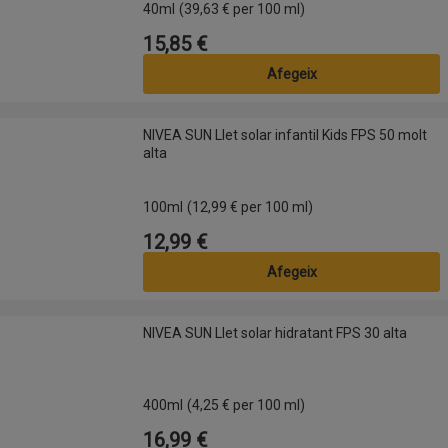
40ml
(39,63 € per 100 ml)
15,85 €
Preu
Afegeix
NIVEA SUN Llet solar infantil Kids FPS 50 molt alta
NIVEA SUN Llet solar infantil Kids FPS 50 molt
alta
100ml
(12,99 € per 100 ml)
12,99 €
Preu
Afegeix
NIVEA SUN Llet solar hidratant FPS 30 alta
NIVEA SUN Llet solar hidratant FPS 30 alta
400ml
(4,25 € per 100 ml)
16,99 €
Preu