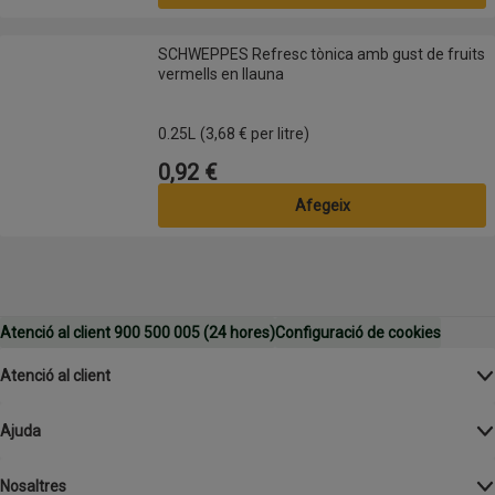
SCHWEPPES Refresc tònica amb gust de fruits vermells en llauna
SCHWEPPES Refresc tònica amb gust de fruits
vermells en llauna
0.25L
(3,68 € per litre)
0,92 €
Preu
Afegeix
Atenció al client 900 500 005 (24 hores)
Configuració de cookies
Atenció al client
Ajuda
Nosaltres