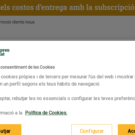
moció clients nous
ENTS
RECEPTES
BPAS
Vàlid fins 15/06/2026
l consentiment de les Cookies
 cookies pròpies i de tercers per mesurar l’ús del web i mostrar 
 un perfil segons els teus hàbits de navegació.
ptar, rebutjar les no essencials o configurar les teves preferènc
 llet
LINDT EXCELLENCE Xocolata negra suau amb sèsam
LINDT EXCELLENCE Xocolata n
rmació a la
Política de Cookies.
utjar
Configurar
Ac