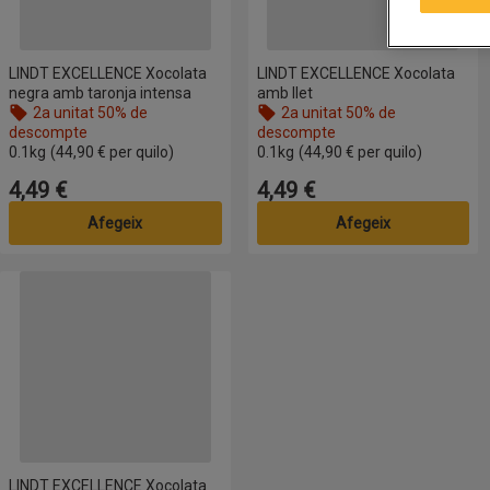
LINDT EXCELLENCE Xocolata
LINDT EXCELLENCE Xocolata
negra amb taronja intensa
amb llet
2a unitat 50% de
2a unitat 50% de
descompte
descompte
0.1kg
(44,90 € per quilo)
0.1kg
(44,90 € per quilo)
4,49 €
4,49 €
Preu
Preu
Afegeix
Afegeix
LINDT EXCELLENCE Xocolata negra amb sal
LINDT EXCELLENCE Xocolata