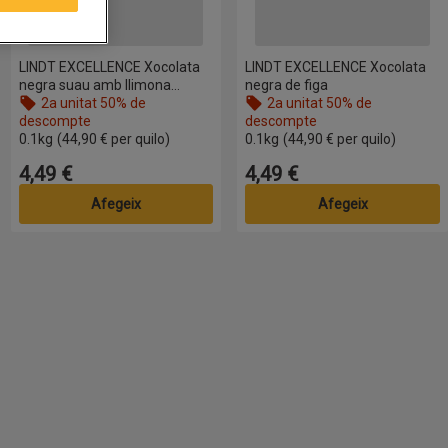
LINDT EXCELLENCE Xocolata
LINDT EXCELLENCE Xocolata
negra suau amb llimona
negra de figa
intensa
2a unitat 50% de
2a unitat 50% de
descompte
descompte
0.1kg
(44,90 € per quilo)
0.1kg
(44,90 € per quilo)
4,49 €
4,49 €
Preu
Preu
Afegeix
Afegeix