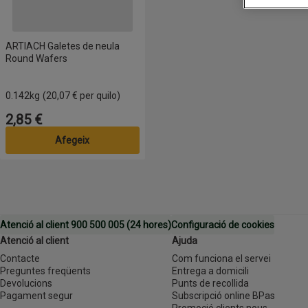
ARTIACH Galetes de neula
Round Wafers
0.142kg
(20,07 € per quilo)
2,85 €
Preu
Afegeix
Atenció al client 900 500 005 (24 hores)
Configuració de cookies
Atenció al client
Ajuda
Contacte
Com funciona el servei
Preguntes freqüents
Entrega a domicili
Devolucions
Punts de recollida
Pagament segur
Subscripció online BPas