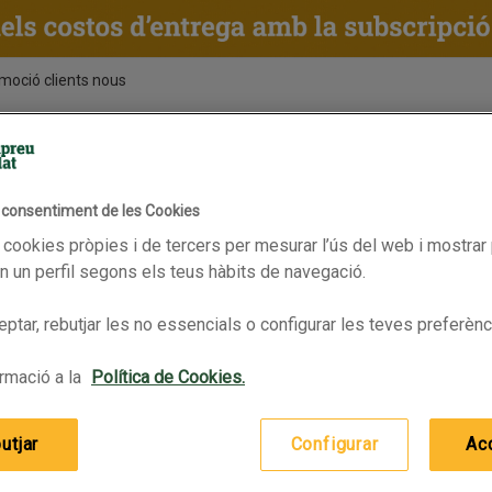
moció clients nous
ENTS
RECEPTES
BPAS
l consentiment de les Cookies
Vàlid fins 13/07/2026
 cookies pròpies i de tercers per mesurar l’ús del web i mostrar 
 un perfil segons els teus hàbits de navegació.
ptar, rebutjar les no essencials o configurar les teves preferènc
rmació a la
Política de Cookies.
utjar
Configurar
Ac