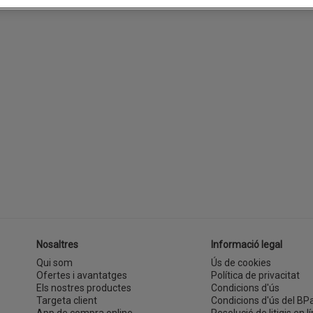
Nosaltres
Informació legal
Qui som
Ús de cookies
Ofertes i avantatges
Política de privacitat
Els nostres productes
Condicions d'ús
Targeta client
Condicions d'ús del BP