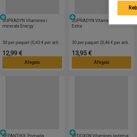
Reb
Parafarmàcia
Parafarmàcia
SUPRADYN Vitamines i
SUPRADYN Vitamines Energy
minerals Energy
Extra
30 per paquet
(0,43 € per article)
30 per paquet
(0,46 € per article)
12,99 €
13,95 €
Preu
Preu
Afegeix
Afegeix
BEPANTHOL Pomada protectora
REDOXON Vitamines sistema inm
Parafarmàcia
Parafarmàcia
BEPANTHOL Pomada
REDOXON Vitamines sistema