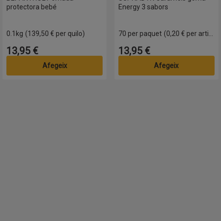
protectora bebé
Energy 3 sabors
0.1kg
(139,50 € per quilo)
70 per paquet
(0,20 € per article)
13,95 €
13,95 €
Preu
Preu
Afegeix
Afegeix