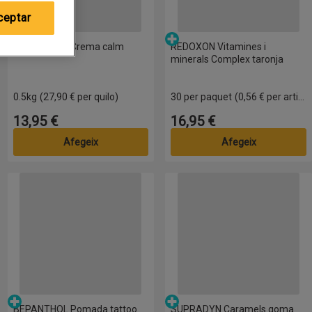
ceptar
Parafarmàcia
Parafarmàcia
BEPANTHOL Crema calm
REDOXON Vitamines i
minerals Complex taronja
0.5kg
(27,90 € per quilo)
30 per paquet
(0,56 € per article)
13,95 €
16,95 €
Preu
Preu
Afegeix
Afegeix
rgy 3 sabors
BEPANTHOL Pomada tattoo
SUPRADYN Caramels goma jun
Parafarmàcia
Parafarmàcia
BEPANTHOL Pomada tattoo
SUPRADYN Caramels goma