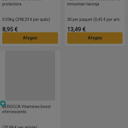
protectora
inmunitari taronja
0.03kg
(298,33 € per quilo)
30 per paquet
(0,45 € per article)
8,95 €
13,49 €
Preu
Preu
Afegeix
Afegeix
BEROCCA Vitamines boost efervescents
Parafarmàcia
BEROCCA Vitamines boost
efervescents
(20,99 € per article)