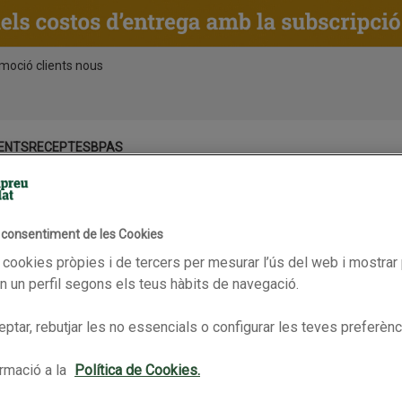
moció clients nous
ENTS
RECEPTES
BPAS
Vàlid fins 15/06/2026
l consentiment de les Cookies
 cookies pròpies i de tercers per mesurar l’ús del web i mostrar 
 un perfil segons els teus hàbits de navegació.
tra
SUPRADYN Vitamines Energy 50+
REDOXON Vitamines Extra Def
ptar, rebutjar les no essencials o configurar les teves preferènc
rmació a la
Política de Cookies.