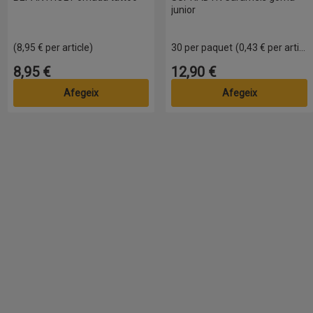
junior
(8,95 € per article)
30 per paquet
(0,43 € per article)
8,95 €
12,90 €
Preu
Preu
Afegeix
Afegeix