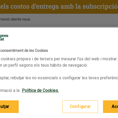
moció clients nous
ENTS
RECEPTES
BPAS
l consentiment de les Cookies
Vàlid fins 15/06/2026
 cookies pròpies i de tercers per mesurar l’ús del web i mostrar 
 un perfil segons els teus hàbits de navegació.
ptar, rebutjar les no essencials o configurar les teves preferènc
la amb quinoa ecològic
rmació a la
Política de Cookies.
utjar
Configurar
Ac