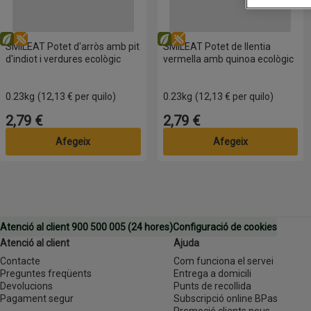
Eco
Sense gluten
Eco
Sense gluten
SMILEAT Potet d'arròs amb pit
SMILEAT Potet de llentia
d'indiot i verdures ecològic
vermella amb quinoa ecològic
0.23kg
(12,13 € per quilo)
0.23kg
(12,13 € per quilo)
2,79 €
2,79 €
Preu
Preu
Afegeix
Afegeix
Atenció al client 900 500 005 (24 hores)
Configuració de cookies
Atenció al client
Ajuda
Contacte
Com funciona el servei
Preguntes freqüents
Entrega a domicili
Devolucions
Punts de recollida
Pagament segur
Subscripció online BPas