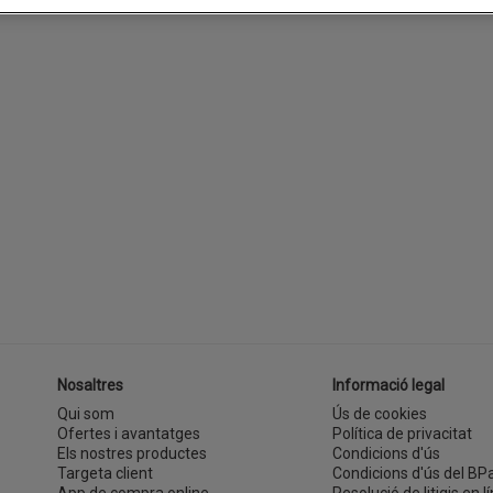
Nosaltres
Informació legal
Qui som
Ús de cookies
Ofertes i avantatges
Política de privacitat
Els nostres productes
Condicions d'ús
Targeta client
Condicions d'ús del BP