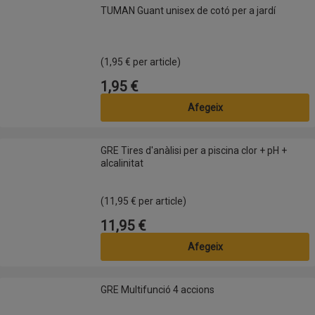
TUMAN Guant unisex de cotó per a jardí
TUMAN Guant unisex de cotó per a jardí
(1,95 € per article)
1,95 €
Preu
Afegeix
GRE Tires d'anàlisi per a piscina clor + pH + alcalinitat
GRE Tires d'anàlisi per a piscina clor + pH +
alcalinitat
(11,95 € per article)
11,95 €
Preu
Afegeix
GRE Multifunció 4 accions
GRE Multifunció 4 accions