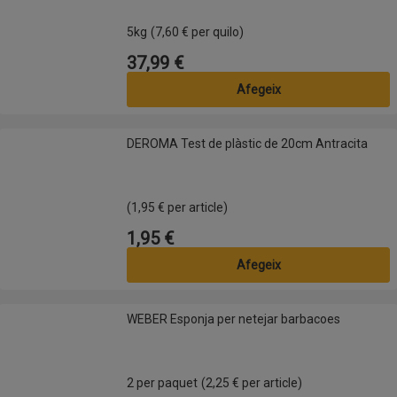
5kg
(7,60 € per quilo)
37,99 €
Preu
Afegeix
DEROMA Test de plàstic de 20cm Antracita
DEROMA Test de plàstic de 20cm Antracita
(1,95 € per article)
1,95 €
Preu
Afegeix
WEBER Esponja per netejar barbacoes
WEBER Esponja per netejar barbacoes
2 per paquet
(2,25 € per article)