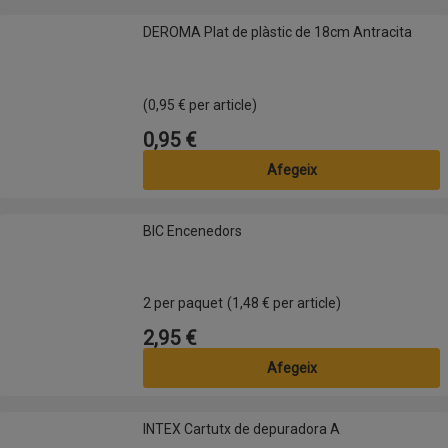
DEROMA Plat de plàstic de 18cm Antracita
DEROMA Plat de plàstic de 18cm Antracita
(0,95 € per article)
0,95 €
Preu
Afegeix
BIC Encenedors
BIC Encenedors
2 per paquet
(1,48 € per article)
2,95 €
Preu
Afegeix
INTEX Cartutx de depuradora A
INTEX Cartutx de depuradora A