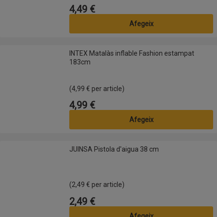
4,49 €
Preu
Afegeix
INTEX Matalàs inflable Fashion estampat 183cm
INTEX Matalàs inflable Fashion estampat
183cm
(4,99 € per article)
4,99 €
Preu
Afegeix
JUINSA Pistola d'aigua 38 cm
JUINSA Pistola d'aigua 38 cm
(2,49 € per article)
2,49 €
Preu
Afegeix