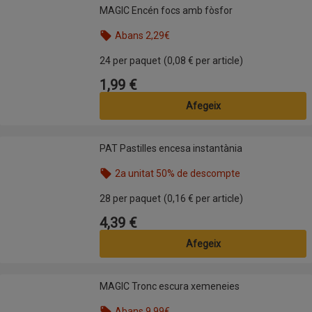
MAGIC Encén focs amb fòsfor
MAGIC Encén focs amb fòsfor
Abans 2,29€
24 per paquet
(0,08 € per article)
1,99 €
Preu
Afegeix
PAT Pastilles encesa instantània
PAT Pastilles encesa instantània
2a unitat 50% de descompte
28 per paquet
(0,16 € per article)
4,39 €
Preu
Afegeix
MAGIC Tronc escura xemeneies
MAGIC Tronc escura xemeneies
Abans 9,99€