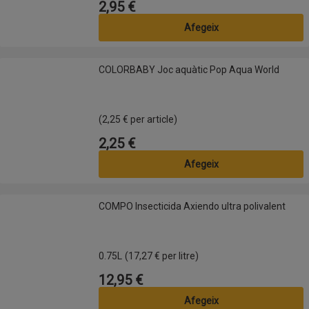
2,95 €
Preu
Afegeix
COLORBABY Joc aquàtic Pop Aqua World
COLORBABY Joc aquàtic Pop Aqua World
(2,25 € per article)
2,25 €
Preu
Afegeix
COMPO Insecticida Axiendo ultra polivalent
COMPO Insecticida Axiendo ultra polivalent
0.75L
(17,27 € per litre)
12,95 €
Preu
Afegeix