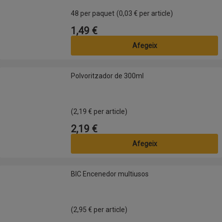
48 per paquet
(0,03 € per article)
1,49 €
Preu
Afegeix
Polvoritzador de 300ml
Polvoritzador de 300ml
(2,19 € per article)
2,19 €
Preu
Afegeix
BIC Encenedor multiusos
BIC Encenedor multiusos
(2,95 € per article)