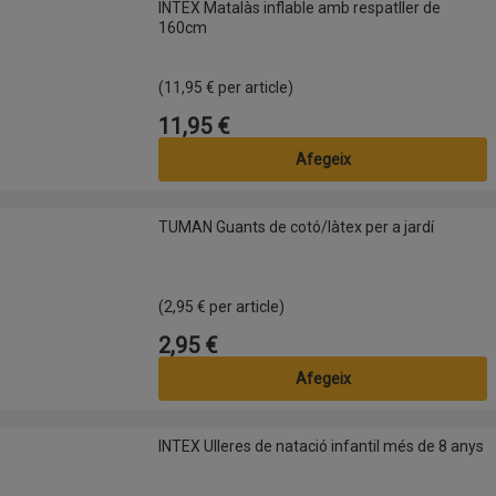
INTEX Matalàs inflable amb respatller de
160cm
(11,95 € per article)
11,95 €
Preu
Afegeix
TUMAN Guants de cotó/làtex per a jardí
TUMAN Guants de cotó/làtex per a jardí
(2,95 € per article)
2,95 €
Preu
Afegeix
INTEX Ulleres de natació infantil més de 8 anys
INTEX Ulleres de natació infantil més de 8 anys