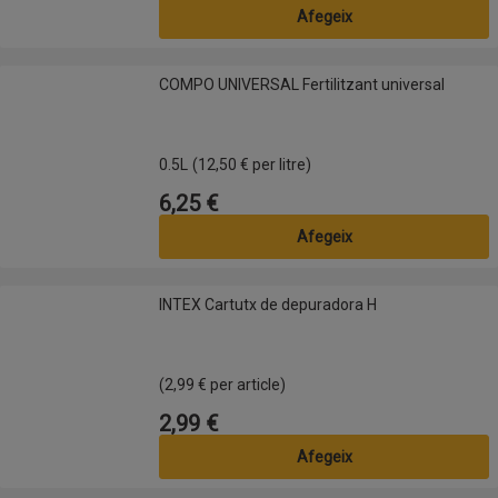
Afegeix
COMPO UNIVERSAL Fertilitzant universal
COMPO UNIVERSAL Fertilitzant universal
0.5L
(12,50 € per litre)
6,25 €
Preu
Afegeix
INTEX Cartutx de depuradora H
INTEX Cartutx de depuradora H
(2,99 € per article)
2,99 €
Preu
Afegeix