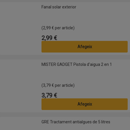
Fanal solar exterior
Fanal solar exterior
(2,99 € per article)
2,99 €
Preu
Afegeix
MISTER GADGET Pistola d'aigua 2 en 1
MISTER GADGET Pistola d'aigua 2 en 1
(3,79 € per article)
3,79 €
Preu
Afegeix
GRE Tractament antialgues de 5 litres
GRE Tractament antialgues de 5 litres