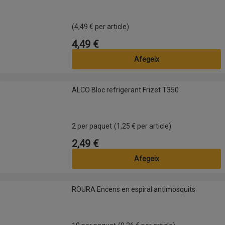
(4,49 € per article)
4,49 €
Preu
Afegeix
ALCO Bloc refrigerant Frizet T350
ALCO Bloc refrigerant Frizet T350
2 per paquet
(1,25 € per article)
2,49 €
Preu
Afegeix
ROURA Encens en espiral antimosquits
ROURA Encens en espiral antimosquits