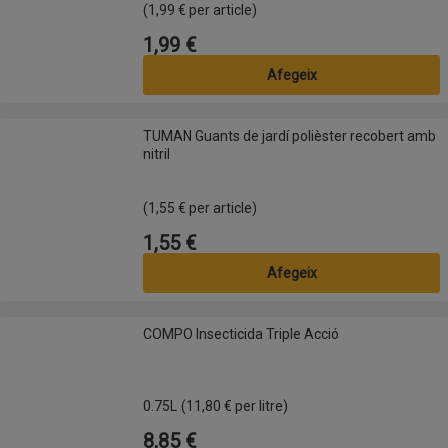
(1,99 € per article)
1,99 €
Preu
Afegeix
TUMAN Guants de jardí polièster recobert amb nitril
TUMAN Guants de jardí polièster recobert amb
nitril
(1,55 € per article)
1,55 €
Preu
Afegeix
COMPO Insecticida Triple Acció
COMPO Insecticida Triple Acció
0.75L
(11,80 € per litre)
8,85 €
Preu