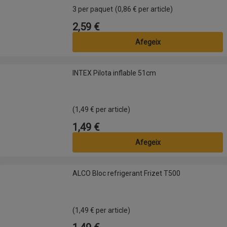
3 per paquet
(0,86 € per article)
2,59 €
Preu
Afegeix
INTEX Pilota inflable 51cm
INTEX Pilota inflable 51cm
(1,49 € per article)
1,49 €
Preu
Afegeix
ALCO Bloc refrigerant Frizet T500
ALCO Bloc refrigerant Frizet T500
(1,49 € per article)