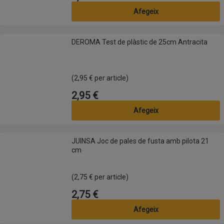
Afegeix
DEROMA Test de plàstic de 25cm Antracita
DEROMA Test de plàstic de 25cm Antracita
(2,95 € per article)
2,95 €
Preu
Afegeix
JUINSA Joc de pales de fusta amb pilota 21 cm
JUINSA Joc de pales de fusta amb pilota 21
cm
(2,75 € per article)
2,75 €
Preu
Afegeix