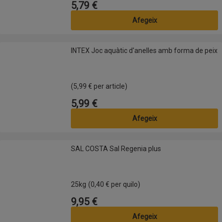
5,79 €
Preu
Afegeix
INTEX Joc aquàtic d'anelles amb forma de peix
INTEX Joc aquàtic d'anelles amb forma de peix
(5,99 € per article)
5,99 €
Preu
Afegeix
SAL COSTA Sal Regenia plus
SAL COSTA Sal Regenia plus
25kg
(0,40 € per quilo)
9,95 €
Preu
Afegeix