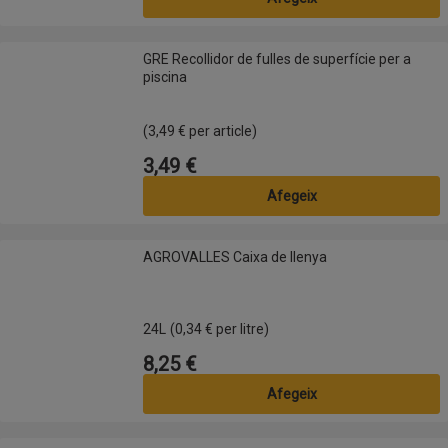
GRE Recollidor de fulles de superfície per a piscina
GRE Recollidor de fulles de superfície per a
piscina
(3,49 € per article)
3,49 €
Preu
Afegeix
AGROVALLES Caixa de llenya
AGROVALLES Caixa de llenya
24L
(0,34 € per litre)
8,25 €
Preu
Afegeix
INTEX Matalàs inflable amb respatller de 160cm