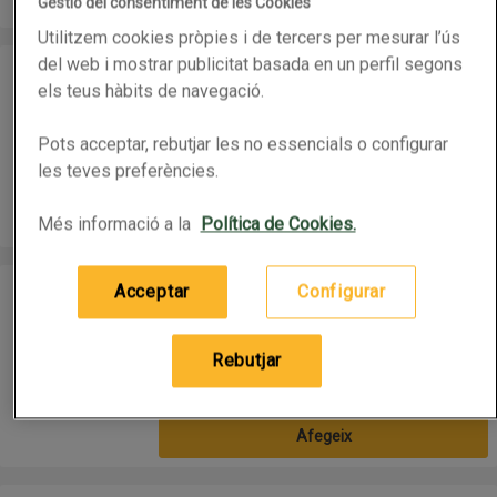
Gestió del consentiment de les Cookies
Utilitzem cookies pròpies i de tercers per mesurar l’ús
JATA Aparell atrapa mosquits
del web i mostrar publicitat basada en un perfil segons
JATA Aparell atrapa mosquits
els teus hàbits de navegació.
Abans 89,95€
Pots acceptar, rebutjar les no essencials o configurar
(79,95 € per article)
les teves preferències.
79,95 €
Preu
Afegeix
Més informació a la
Política de Cookies.
BONPREU Carbó vegetal
BONPREU Carbó vegetal
Acceptar
Configurar
Rebutjar
3kg
(1,52 € per quilo)
4,55 €
Preu
Afegeix
TERRABONA Terra universal