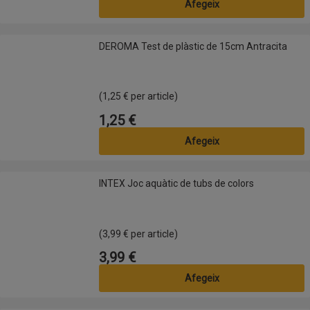
Afegeix
DEROMA Test de plàstic de 15cm Antracita
DEROMA Test de plàstic de 15cm Antracita
(1,25 € per article)
1,25 €
Preu
Afegeix
INTEX Joc aquàtic de tubs de colors
INTEX Joc aquàtic de tubs de colors
(3,99 € per article)
3,99 €
Preu
Afegeix