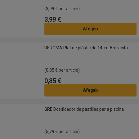
(3,99 € per article)
3,99 €
Preu
Afegeix
DEROMA Plat de plàstic de 14cm Antracita
DEROMA Plat de plàstic de 14cm Antracita
(0,85 € per article)
0,85 €
Preu
Afegeix
GRE Dosificador de pastilles per a piscina
GRE Dosificador de pastilles per a piscina
(5,79 € per article)