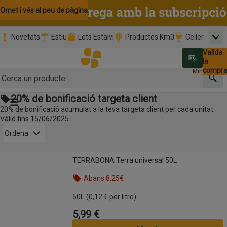
Omet i vés al contingut
Omet i vés a la cerca
Omet i vés al peu de pàgina
Novetats
Estiu
Lots Estalvi
Productes Km0
Celler
Men
Pàgina inicial
Valida
Nombre 
0,00 €
Promoció clients nous
la
Tria data
compr
Mínim: 35,0
Cerc
20% de bonificació targeta client
Botó del menú principal
20% de bonificació acumulat a la teva targeta client per cada unitat.
Vàlid fins 15/06/2025
Obre-ho per veure una llista de les opcions d'ordenació
Ordena
TERRABONA Terra universal 50L
TERRABONA Terra universal 50L
Productes en oferta
Abans 8,25€
50L
(0,12 € per litre)
5,99 €
Preu