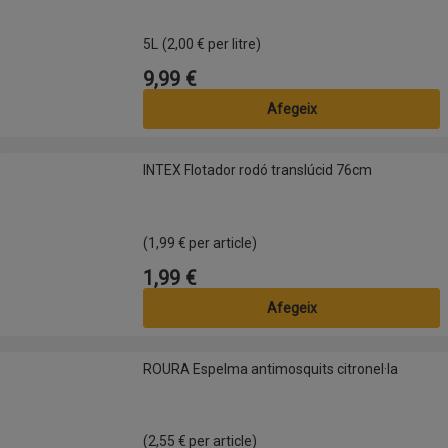
5L
(2,00 € per litre)
9,99 €
Preu
Afegeix
INTEX Flotador rodó translúcid 76cm
INTEX Flotador rodó translúcid 76cm
(1,99 € per article)
1,99 €
Preu
Afegeix
ROURA Espelma antimosquits citronel·la
ROURA Espelma antimosquits citronel·la
(2,55 € per article)