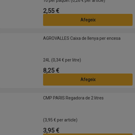
10 per paquet
(0,26 € per article)
2,55 €
Preu
Afegeix
AGROVALLES Caixa de llenya per encesa
AGROVALLES Caixa de llenya per encesa
24L
(0,34 € per litre)
8,25 €
Preu
Afegeix
CMP PARIS Regadora de 2 litres
CMP PARIS Regadora de 2 litres
(3,95 € per article)
3,95 €
Preu