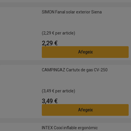
SIMON Fanal solar exterior Siena
SIMON Fanal solar exterior Siena
(2,29 € per article)
2,29 €
Preu
Afegeix
CAMPINGAZ Cartutx de gas CV-250
CAMPINGAZ Cartutx de gas CV-250
(3,49 € per article)
3,49 €
Preu
Afegeix
INTEX Coixí inflable ergonòmic
INTEX Coixí inflable ergonòmic