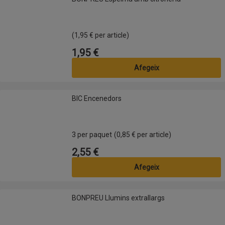
(1,95 € per article)
1,95 €
Preu
Afegeix
BIC Encenedors
BIC Encenedors
3 per paquet
(0,85 € per article)
2,55 €
Preu
Afegeix
BONPREU Llumins extrallargs
BONPREU Llumins extrallargs