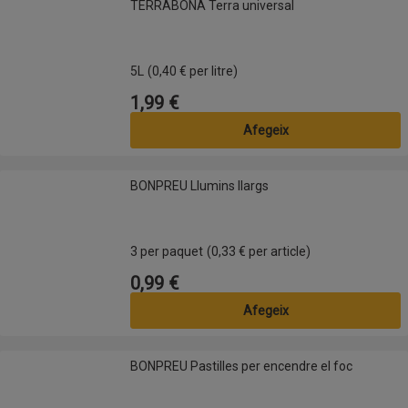
TERRABONA Terra universal
5L
(0,40 € per litre)
1,99 €
Preu
Afegeix
BONPREU Llumins llargs
BONPREU Llumins llargs
3 per paquet
(0,33 € per article)
0,99 €
Preu
Afegeix
BONPREU Pastilles per encendre el foc
BONPREU Pastilles per encendre el foc