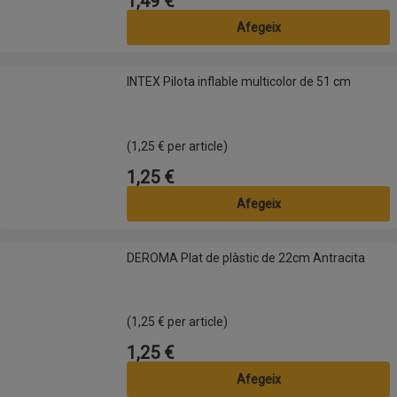
1,49 €
Preu
Afegeix
INTEX Pilota inflable multicolor de 51 cm
INTEX Pilota inflable multicolor de 51 cm
(1,25 € per article)
1,25 €
Preu
Afegeix
DEROMA Plat de plàstic de 22cm Antracita
DEROMA Plat de plàstic de 22cm Antracita
(1,25 € per article)
1,25 €
Preu
Afegeix