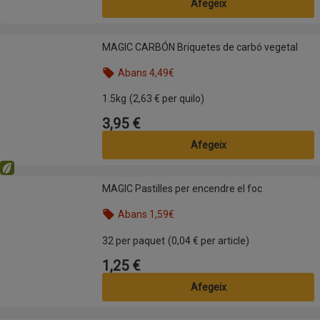
Afegeix
MAGIC CARBÓN Briquetes de carbó vegetal
MAGIC CARBÓN Briquetes de carbó vegetal
Abans 4,49€
1.5kg
(2,63 € per quilo)
3,95 €
Preu
Afegeix
Eco
MAGIC Pastilles per encendre el foc
MAGIC Pastilles per encendre el foc
Abans 1,59€
32 per paquet
(0,04 € per article)
1,25 €
Preu
Afegeix