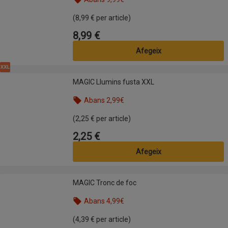
(8,99 € per article)
8,99 €
Preu
Afegeix
XXL
MAGIC Llumins fusta XXL
MAGIC Llumins fusta XXL
Abans 2,99€
(2,25 € per article)
2,25 €
Preu
Afegeix
MAGIC Tronc de foc
MAGIC Tronc de foc
Abans 4,99€
(4,39 € per article)