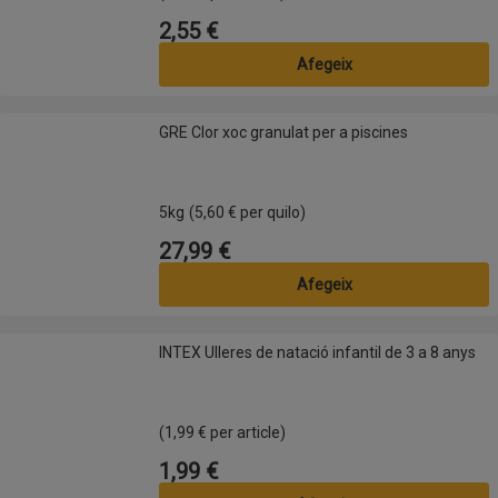
2,55 €
Preu
Afegeix
GRE Clor xoc granulat per a piscines
GRE Clor xoc granulat per a piscines
5kg
(5,60 € per quilo)
27,99 €
Preu
Afegeix
INTEX Ulleres de natació infantil de 3 a 8 anys
INTEX Ulleres de natació infantil de 3 a 8 anys
(1,99 € per article)
1,99 €
Preu