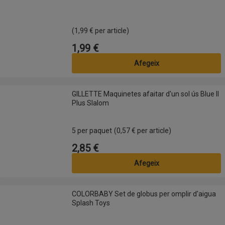
(1,99 € per article)
1,99 €
Preu
Afegeix
GILLETTE Maquinetes afaitar d'un sol ús Blue II Plus Slalom
GILLETTE Maquinetes afaitar d'un sol ús Blue II
Plus Slalom
5 per paquet
(0,57 € per article)
2,85 €
Preu
Afegeix
COLORBABY Set de globus per omplir d'aigua Splash Toys
COLORBABY Set de globus per omplir d'aigua
Splash Toys