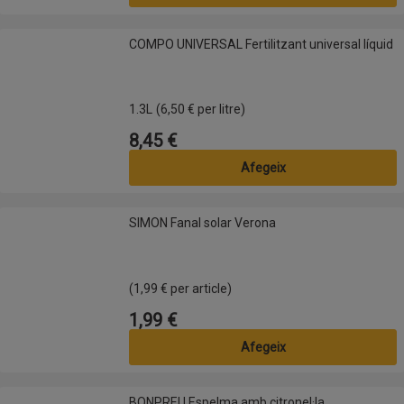
COMPO UNIVERSAL Fertilitzant universal líquid
COMPO UNIVERSAL Fertilitzant universal líquid
1.3L
(6,50 € per litre)
8,45 €
Preu
Afegeix
SIMON Fanal solar Verona
SIMON Fanal solar Verona
(1,99 € per article)
1,99 €
Preu
Afegeix
BONPREU Espelma amb citronel·la
BONPREU Espelma amb citronel·la