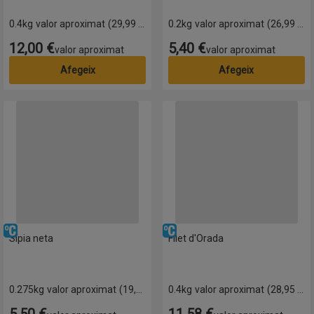
0.4kg
valor aproximat
(29,99 € per quilo)
0.2kg
valor aproximat
(26,99 € per quilo)
12,00 €
5,40 €
Preu
Preu
valor aproximat
valor aproximat
Afegeix
Afegeix
omatitza.
Sípia neta
Filet d'Orada
Refrigerat
Refrigerat
Sípia neta
Filet d'Orada
0.275kg
valor aproximat
(19,99 € per quilo)
0.4kg
valor aproximat
(28,95 € per quilo)
5,50 €
11,58 €
Preu
Preu