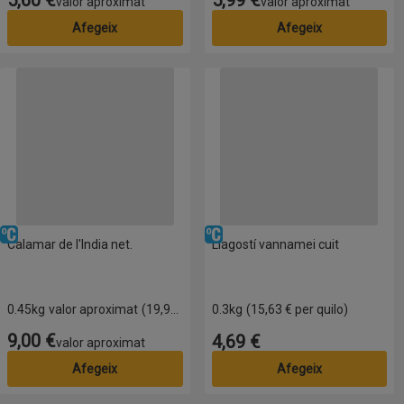
valor aproximat
valor aproximat
Afegeix
Afegeix
Calamar de l'India net.
Llagostí vannamei cuit
Refrigerat
Refrigerat
Calamar de l'India net.
Llagostí vannamei cuit
0.45kg
valor aproximat
(19,99 € per quilo)
0.3kg
(15,63 € per quilo)
9,00 €
4,69 €
Preu
Preu
valor aproximat
Afegeix
Afegeix