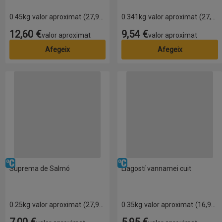
0.45kg
valor aproximat
(27,99 € per quilo)
0.341kg
valor aproximat
(27,99 € per quilo)
12,60 €
9,54 €
Preu
Preu
valor aproximat
valor aproximat
Afegeix
Afegeix
Suprema de Salmó
Llagostí vannamei cuit
Refrigerat
Refrigerat
Suprema de Salmó
Llagostí vannamei cuit
0.25kg
valor aproximat
(27,99 € per quilo)
0.35kg
valor aproximat
(16,99 € per quilo)
7,00 €
5,95 €
Preu
Preu