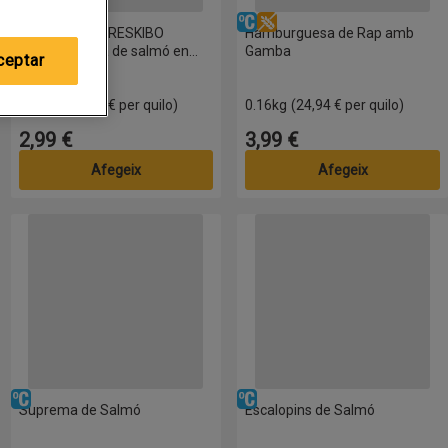
Refrigerat
Sense lactosa
Sense gluten
Refrigerat
Sense gluten
MARINERAS FRESKIBO
Hamburguesa de Rap amb
Hamburguesa de salmó en
Gamba
ceptar
safata de 2 unitats
0.16kg
(18,69 € per quilo)
0.16kg
(24,94 € per quilo)
2,99 €
3,99 €
Preu
Preu
Afegeix
Afegeix
Suprema de Salmó
Escalopins de Salmó
Refrigerat
Refrigerat
Suprema de Salmó
Escalopins de Salmó