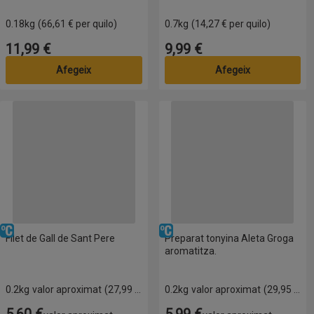
0.18kg
(66,61 € per quilo)
0.7kg
(14,27 € per quilo)
11,99 €
9,99 €
Preu
Preu
Afegeix
Afegeix
Filet de Gall de Sant Pere
Preparat tonyina Aleta Groga ar
Refrigerat
Refrigerat
Filet de Gall de Sant Pere
Preparat tonyina Aleta Groga
aromatitza.
0.2kg
valor aproximat
(27,99 € per quilo)
0.2kg
valor aproximat
(29,95 € per quilo)
5,60 €
5,99 €
Preu
Preu