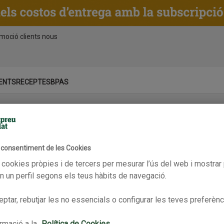
moció clients nous
ENTS
RECEPTES
BPAS
lid fins 25/08/2025
 unitats
a de lluç i gambes en safata de 4 unitats
Supremes de Salmó vermell salvatge.
Preparat tonyina Aleta Groga a
l consentiment de les Cookies
 cookies pròpies i de tercers per mesurar l’ús del web i mostrar 
 un perfil segons els teus hàbits de navegació.
ptar, rebutjar les no essencials o configurar les teves preferènc
rmació a la
Política de Cookies.