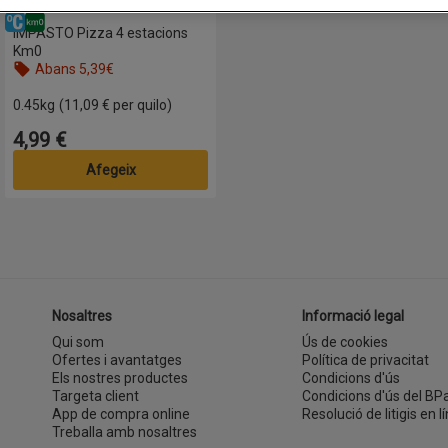
Refrigerat
Km0
IMPASTO Pizza 4 estacions
Km0
Abans 5,39€
0.45kg
(11,09 € per quilo)
4,99 €
Preu
Afegeix
Nosaltres
Informació legal
Qui som
Ús de cookies
Ofertes i avantatges
Política de privacitat
Els nostres productes
Condicions d'ús
Targeta client
Condicions d'ús del BP
App de compra online
Resolució de litigis en lí
Treballa amb nosaltres
(s'obre en una finestra nova)