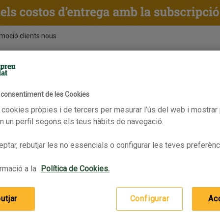
moció clients nous
ENTS
RECEPTES
BPAS
l consentiment de les Cookies
lid fins 13/07/2026
 cookies pròpies i de tercers per mesurar l’ús del web i mostrar 
 un perfil segons els teus hàbits de navegació.
 Km0
IMPASTO Pizza 4 estacions Km0
ptar, rebutjar les no essencials o configurar les teves preferènc
rmació a la
Política de Cookies.
utjar
Configurar
Ac