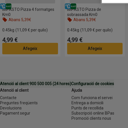
Refrigerat
Km0
Refrigerat
Km0
IMPASTO Pizza 4 formatges
IMPASTO Pizza de
Km0
sobrassada Km0
Abans 5,39€
Abans 5,39€
0.45kg
(11,09 € per quilo)
0.45kg
(11,09 € per quilo)
4,99 €
4,99 €
Preu
Preu
Afegeix
Afegeix
Atenció al client 900 500 005 (24 hores)
Configuració de cookies
Atenció al client
Ajuda
Contacte
Com funciona el servei
Preguntes freqüents
Entrega a domicili
Devolucions
Punts de recollida
Pagament segur
Subscripció online BPas
Promoció clients nous