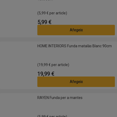
(5,99 € per article)
5,99 €
Preu
Afegeix
HOME INTERIORS Funda matalàs Blanc 90cm
HOME INTERIORS Funda matalàs Blanc 90cm
(19,99 € per article)
19,99 €
Preu
Afegeix
RAYEN Funda per a mantes
RAYEN Funda per a mantes
(5,99 € per article)