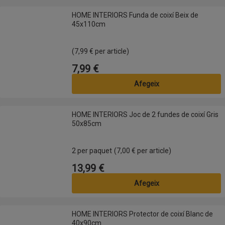
HOME INTERIORS Funda de coixí Beix de 45x110cm
HOME INTERIORS Funda de coixí Beix de
45x110cm
(7,99 € per article)
7,99 €
Preu
Afegeix
HOME INTERIORS Joc de 2 fundes de coixí Gris 50x85cm
HOME INTERIORS Joc de 2 fundes de coixí Gris
50x85cm
2 per paquet
(7,00 € per article)
13,99 €
Preu
Afegeix
HOME INTERIORS Protector de coixí Blanc de 40x90cm
HOME INTERIORS Protector de coixí Blanc de
40x90cm