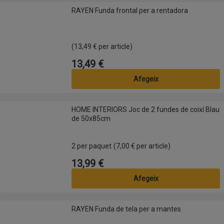
RAYEN Funda frontal per a rentadora
RAYEN Funda frontal per a rentadora
(13,49 € per article)
13,49 €
Preu
Afegeix
HOME INTERIORS Joc de 2 fundes de coixí Blau de 50x85cm
HOME INTERIORS Joc de 2 fundes de coixí Blau
de 50x85cm
2 per paquet
(7,00 € per article)
13,99 €
Preu
Afegeix
RAYEN Funda de tela per a mantes
RAYEN Funda de tela per a mantes