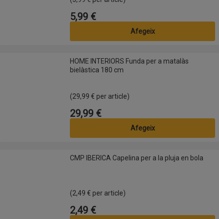
5,99 €
Preu
Afegeix
HOME INTERIORS Funda per a matalàs bielàstica 180 cm
HOME INTERIORS Funda per a matalàs
bielàstica 180 cm
(29,99 € per article)
29,99 €
Preu
Afegeix
CMP IBERICA Capelina per a la pluja en bola
CMP IBERICA Capelina per a la pluja en bola
(2,49 € per article)
2,49 €
Preu