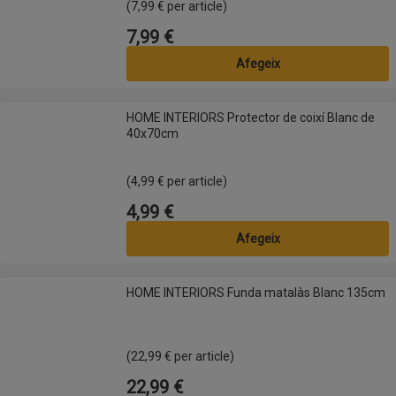
(7,99 € per article)
7,99 €
Preu
Afegeix
HOME INTERIORS Protector de coixí Blanc de 40x70cm
HOME INTERIORS Protector de coixí Blanc de
40x70cm
(4,99 € per article)
4,99 €
Preu
Afegeix
HOME INTERIORS Funda matalàs Blanc 135cm
HOME INTERIORS Funda matalàs Blanc 135cm
(22,99 € per article)
22,99 €
Preu