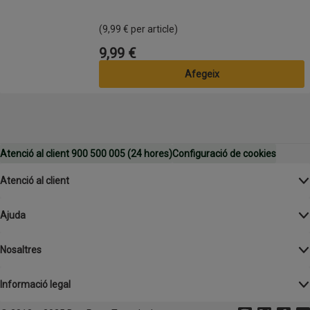
(9,99 € per article)
9,99 €
Preu
Afegeix
Atenció al client 900 500 005 (24 hores)
Configuració de cookies
Atenció al client
Ajuda
Nosaltres
Informació legal