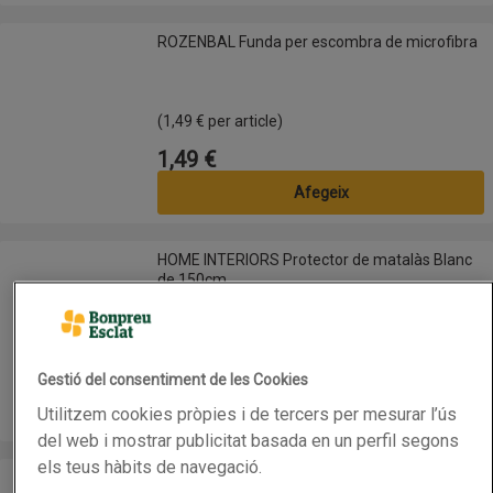
ROZENBAL Funda per escombra de microfibra
ROZENBAL Funda per escombra de microfibra
(1,49 € per article)
1,49 €
Preu
Afegeix
HOME INTERIORS Protector de matalàs Blanc de 150cm
HOME INTERIORS Protector de matalàs Blanc
de 150cm
(22,99 € per article)
22,99 €
Preu
Gestió del consentiment de les Cookies
Afegeix
Utilitzem cookies pròpies i de tercers per mesurar l’ús
del web i mostrar publicitat basada en un perfil segons
els teus hàbits de navegació.
HOME INTERIORS Funda de coixí Blanc de 45x110cm
HOME INTERIORS Funda de coixí Blanc de