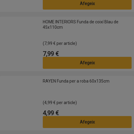
Afegeix
HOME INTERIORS Funda de coixí Blau de 45x110cm
HOME INTERIORS Funda de coixí Blau de
45x110cm
(7,99 € per article)
7,99 €
Preu
Afegeix
RAYEN Funda per a roba 60x135cm
RAYEN Funda per a roba 60x135cm
(4,99 € per article)
4,99 €
Preu
Afegeix