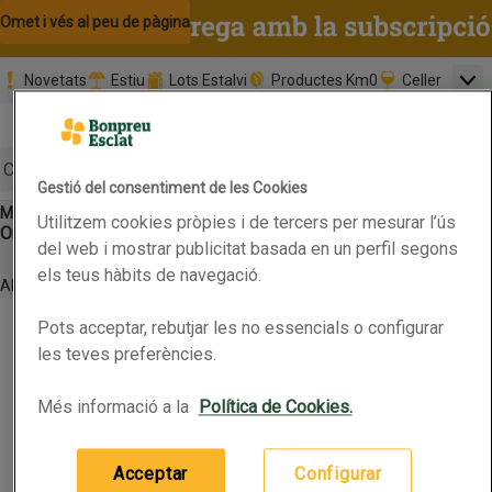
Omet i vés al contingut
Omet i vés a la cerca
Omet i vés al peu de pàgina
Novetats
Estiu
Lots Estalvi
Productes Km0
Celler
Men
Pàgina inicial
Valida
Nombre 
0,00 €
Promoció clients nous
la
Tria data
compr
Mínim: 35,0
Cerc
Gestió del consentiment de les Cookies
Motxilles escolars i bosses
Bosses portaberenar
Utilitzem cookies pròpies i de tercers per mesurar l’ús
Botó del menú principal
Ordena
Obre-ho per veure una llista de les opcions d'ordenació
Primer els
Marques
Característiques
del web i mostrar publicitat basada en un perfil segons
Filtra
preferits
els teus hàbits de navegació.
Altres
Llista de productes
COOK CONCEPT Carmanyola infantil per pintar
COOK CONCEPT Carmanyola infantil per pintar
Pots acceptar, rebutjar les no essencials o configurar
les teves preferències.
(4,95 € per article)
Més informació a la
Política de Cookies.
4,95 €
Preu
Afegeix
Acceptar
Configurar