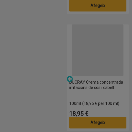
Afegeix
DUCRAY Crema concentrada irrita
Parafarmàcia
DUCRAY Crema concentrada
irritacions de cos i cabell
Kertiol PSO
100ml
(18,95 € per 100 ml)
18,95 €
Preu
Afegeix