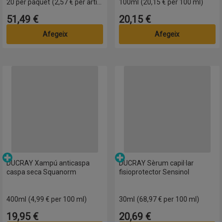
20 per paquet
(2,57 € per article)
100ml
(20,15 € per 100 ml)
51,49 €
20,15 €
Preu
Preu
Afegeix
Afegeix
iu creixement amb quinina
DUCRAY Xampú anticaspa caspa seca Squanorm
DUCRAY Sèrum capil·lar fisiopr
Parafarmàcia
Parafarmàcia
DUCRAY Xampú anticaspa
DUCRAY Sèrum capil·lar
caspa seca Squanorm
fisioprotector Sensinol
400ml
(4,99 € per 100 ml)
30ml
(68,97 € per 100 ml)
19,95 €
20,69 €
Preu
Preu