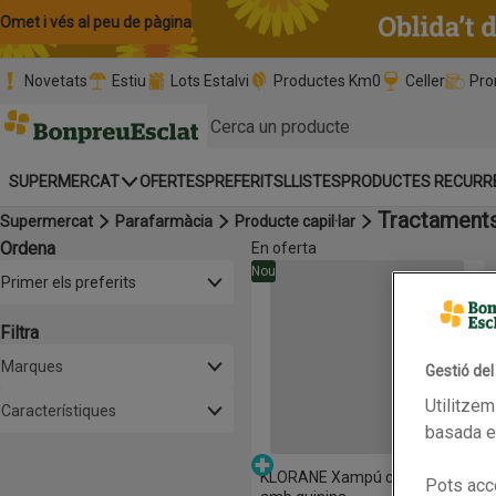
Omet i vés al contingut
Omet i vés a la cerca
Omet i vés al peu de pàgina
Novetats
Estiu
Lots Estalvi
Productes Km0
Celler
Pro
Pàgina inicial
SUPERMERCAT
OFERTES
PREFERITS
LLISTES
PRODUCTES RECURR
Tractaments 
Supermercat
Parafarmàcia
Producte capil·lar
Ordena
En oferta
Llista de productes
KLORANE Xampú creixement am
Nou
Obre-ho per veure una llista de les opcions d'ordenació
Primer els preferits
Filtra
Marques
Gestió de
Utilitzem
Característiques
basada en
Parafarmàcia
KLORANE Xampú creixement
Pots acce