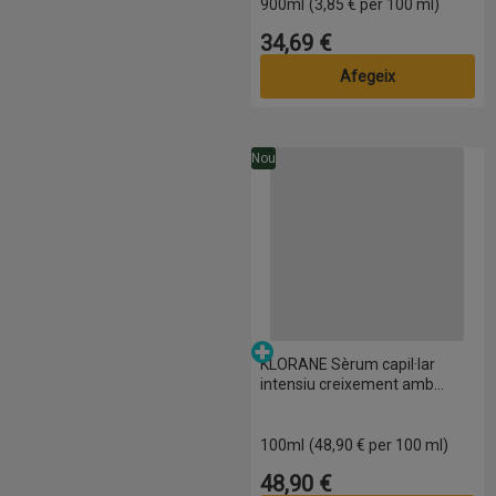
900ml
(3,85 € per 100 ml)
34,69 €
Preu
Afegeix
KLORANE Sèrum capil·lar intens
Nou
Parafarmàcia
KLORANE Sèrum capil·lar
intensiu creixement amb
quinina
100ml
(48,90 € per 100 ml)
48,90 €
Preu