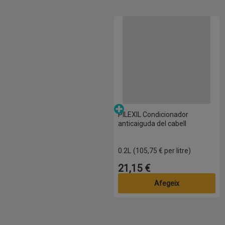
PILEXIL Condicionador anticaigud
Parafarmàcia
PILEXIL Condicionador
anticaiguda del cabell
0.2L
(105,75 € per litre)
21,15 €
Preu
Afegeix