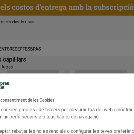
moció clients nous
ENTS
RECEPTES
BPAS
capil·lars
Altres
b quinina
PILEXIL Xampú anticaiguda tripl3
PARANIX Tractament contra pol
l consentiment de les Cookies
 cookies pròpies i de tercers per mesurar l’ús del web i mostrar 
 un perfil segons els teus hàbits de navegació.
Parafarmàcia
Parafarmàcia
PILEXIL Xampú anticaiguda
PARANIX Tractament contra
ptar, rebutjar les no essencials o configurar les teves preferènc