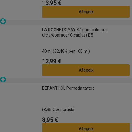
13,95 €
Preu
Afegeix
Parafarmàcia
LA ROCHE POSAY Bàlsam calmant ultrareparador Cicaplast B5
LA ROCHE POSAY Bàlsam calmant
ultrareparador Cicaplast B5
40ml
(32,48 € per 100 ml)
12,99 €
Preu
Afegeix
Parafarmàcia
BEPANTHOL Pomada tattoo
BEPANTHOL Pomada tattoo
(8,95 € per article)
8,95 €
Preu
Afegeix