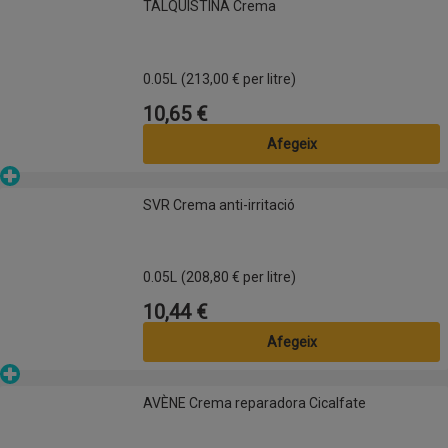
TALQUISTINA Crema
0.05L
(213,00 € per litre)
10,65 €
Preu
Afegeix
Parafarmàcia
SVR Crema anti-irritació
SVR Crema anti-irritació
0.05L
(208,80 € per litre)
10,44 €
Preu
Afegeix
Parafarmàcia
AVÈNE Crema reparadora Cicalfate
AVÈNE Crema reparadora Cicalfate