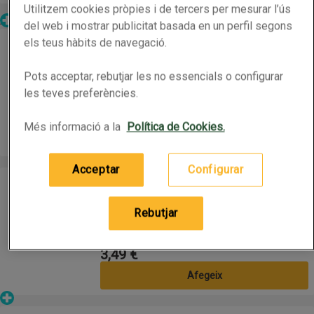
Utilitzem cookies pròpies i de tercers per mesurar l’ús
Altres
del web i mostrar publicitat basada en un perfil segons
Parafarmàcia
TALQUISTINA Talc pell irritada
TALQUISTINA Talc pell irritada
els teus hàbits de navegació.
Pots acceptar, rebutjar les no essencials o configurar
0.05kg
(185,00 € per quilo)
les teves preferències.
9,25 €
Preu
Més informació a la
Política de Cookies.
Afegeix
Acceptar
Configurar
EUDERMIN Desodorant de peus en talc
EUDERMIN Desodorant de peus en talc
Rebutjar
150g
(23,27 € per quilo)
3,49 €
Preu
Afegeix
Parafarmàcia
TALQUISTINA Crema