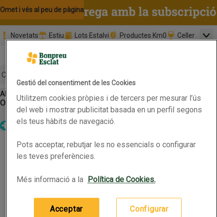
Omet i vés al contingut
Omet i vés a la cerca
Omet i vés al peu de pàgina
Novetats
Estiu
Lots Estalvi
Productes Km0
Celler
Men
Pàgina inicial
Valida
Nombre 
0,00 €
Promoció clients nous
la
Tria data
compr
Mínim: 35,0
Cerc
Gestió del consentiment de les Cookies
Alimentació infantil
Galetes
Utilitzem cookies pròpies i de tercers per mesurar l’ús
Botó del menú principal
Ordena
Obre-ho per veure una llista de les opcions d'ordenació
Primer els
Marques
Característiques
del web i mostrar publicitat basada en un perfil segons
Filtra
preferits
els teus hàbits de navegació.
Altres
Parafarmàcia
Llista de productes
ALMIRÓN Galetes infantils de cereals
ALMIRÓN Galetes infantils de cereals
Pots acceptar, rebutjar les no essencials o configurar
les teves preferències.
0.18kg
(13,83 € per quilo)
Més informació a la
Política de Cookies.
2,49 €
Preu
Afegeix
Acceptar
Configurar