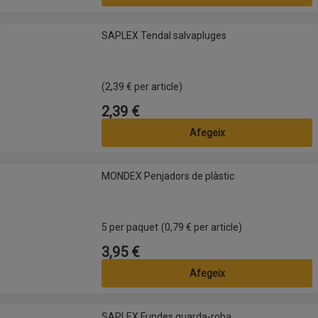
SAPLEX Tendal salvapluges
SAPLEX Tendal salvapluges
(2,39 € per article)
2,39 €
Preu
Afegeix
MONDEX Penjadors de plàstic
MONDEX Penjadors de plàstic
5 per paquet
(0,79 € per article)
3,95 €
Preu
Afegeix
SAPLEX Fundes guarda-roba
SAPLEX Fundes guarda-roba