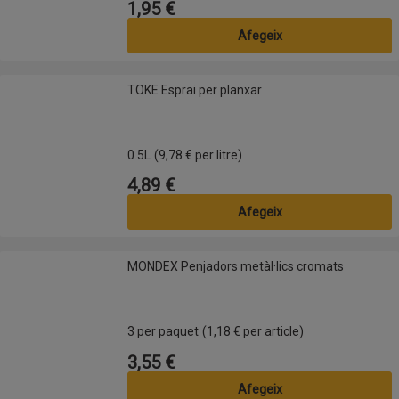
1,95 €
Preu
Afegeix
TOKE Esprai per planxar
TOKE Esprai per planxar
0.5L
(9,78 € per litre)
4,89 €
Preu
Afegeix
MONDEX Penjadors metàl·lics cromats
MONDEX Penjadors metàl·lics cromats
3 per paquet
(1,18 € per article)
3,55 €
Preu
Afegeix