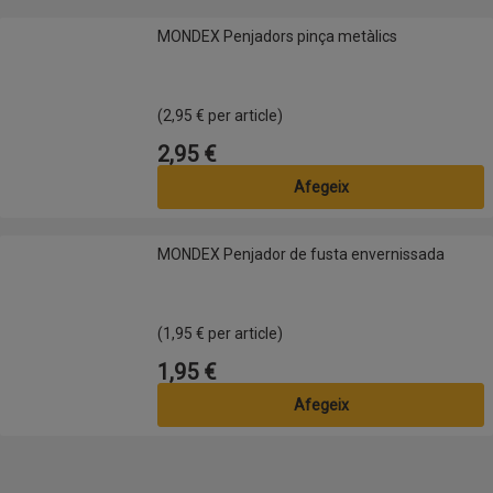
MONDEX Penjadors pinça metàlics
MONDEX Penjadors pinça metàlics
(2,95 € per article)
2,95 €
Preu
Afegeix
MONDEX Penjador de fusta envernissada
MONDEX Penjador de fusta envernissada
(1,95 € per article)
1,95 €
Preu
Afegeix