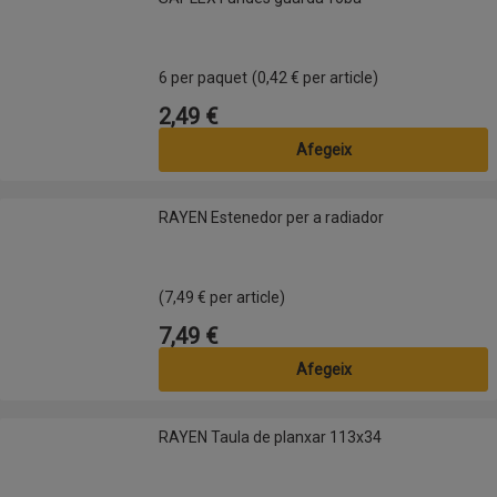
6 per paquet
(0,42 € per article)
2,49 €
Preu
Afegeix
RAYEN Estenedor per a radiador
RAYEN Estenedor per a radiador
(7,49 € per article)
7,49 €
Preu
Afegeix
RAYEN Taula de planxar 113x34
RAYEN Taula de planxar 113x34