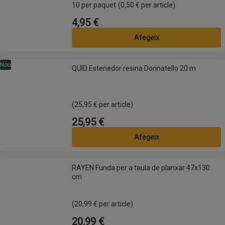
10 per paquet
(0,50 € per article)
4,95 €
Preu
Afegeix
QUID Estenedor resina Donnatello 20 m
Nou
QUID Estenedor resina Donnatello 20 m
(25,95 € per article)
25,95 €
Preu
Afegeix
RAYEN Funda per a taula de planxar 47x130 cm
RAYEN Funda per a taula de planxar 47x130
cm
(20,99 € per article)
20,99 €
Preu