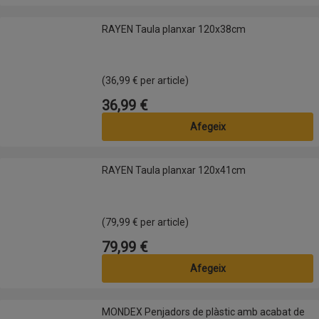
RAYEN Taula planxar 120x38cm
RAYEN Taula planxar 120x38cm
(36,99 € per article)
36,99 €
Preu
Afegeix
RAYEN Taula planxar 120x41cm
RAYEN Taula planxar 120x41cm
(79,99 € per article)
79,99 €
Preu
Afegeix
MONDEX Penjadors de plàstic amb acabat de vellut
MONDEX Penjadors de plàstic amb acabat de