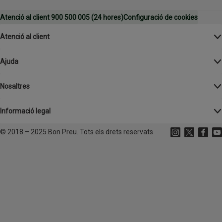
Atenció al client 900 500 005 (24 hores)
Configuració de cookies
Atenció al client
Ajuda
Nosaltres
Informació legal
©
2018 – 2025 Bon Preu. Tots els drets reservats
Instagram
(s'obre en un
X
(s'obre 
Facebo
(s'o
Yo