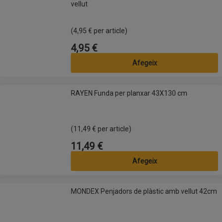
vellut
(4,95 € per article)
4,95 €
Preu
Afegeix
RAYEN Funda per planxar 43X130 cm
RAYEN Funda per planxar 43X130 cm
(11,49 € per article)
11,49 €
Preu
Afegeix
MONDEX Penjadors de plàstic amb vellut 42cm
MONDEX Penjadors de plàstic amb vellut 42cm