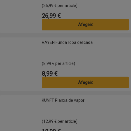
(26,99 € per article)
26,99 €
Preu
Afegeix
RAYEN Funda roba delicada
RAYEN Funda roba delicada
(8,99 € per article)
8,99 €
Preu
Afegeix
KUNFT Planxa de vapor
KUNFT Planxa de vapor
(12,99 € per article)