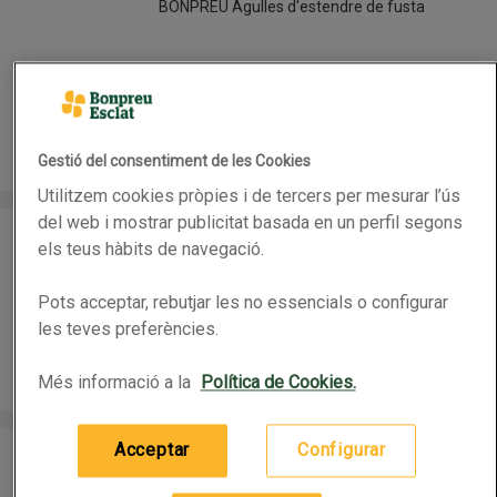
BONPREU Agulles d'estendre de fusta
24 per paquet
(0,06 € per article)
1,45 €
Preu
Afegeix
Gestió del consentiment de les Cookies
Utilitzem cookies pròpies i de tercers per mesurar l’ús
BONPREU Agulles d'estendre de plàstic XL
del web i mostrar publicitat basada en un perfil segons
BONPREU Agulles d'estendre de plàstic XL
els teus hàbits de navegació.
Pots acceptar, rebutjar les no essencials o configurar
12 per paquet
(0,10 € per article)
les teves preferències.
1,25 €
Preu
Afegeix
Més informació a la
Política de Cookies.
IFA Aigua de planxa perfumada
IFA Aigua de planxa perfumada
Acceptar
Configurar