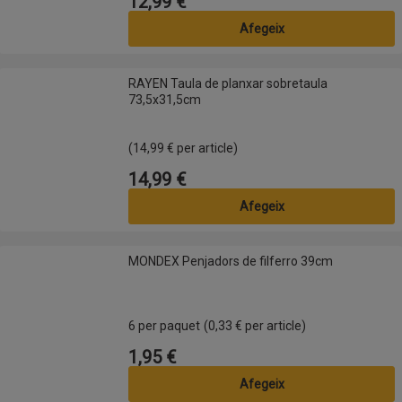
12,99 €
Preu
Afegeix
RAYEN Taula de planxar sobretaula 73,5x31,5cm
RAYEN Taula de planxar sobretaula
73,5x31,5cm
(14,99 € per article)
14,99 €
Preu
Afegeix
MONDEX Penjadors de filferro 39cm
MONDEX Penjadors de filferro 39cm
6 per paquet
(0,33 € per article)
1,95 €
Preu
Afegeix