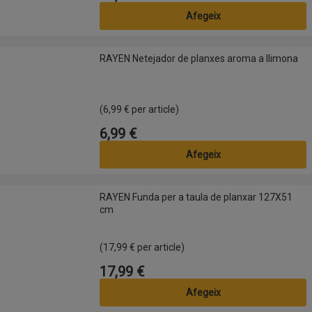
Afegeix
RAYEN Netejador de planxes aroma a llimona
RAYEN Netejador de planxes aroma a llimona
(6,99 € per article)
6,99 €
Preu
Afegeix
RAYEN Funda per a taula de planxar 127X51 cm
RAYEN Funda per a taula de planxar 127X51
cm
(17,99 € per article)
17,99 €
Preu
Afegeix