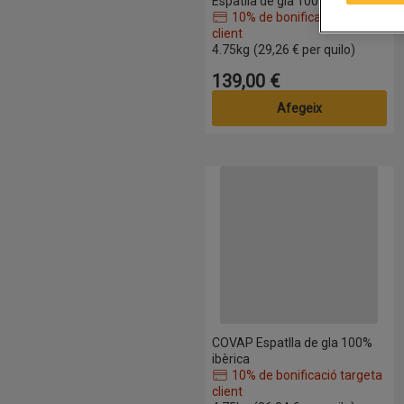
Espatlla de gla 100% ibèrica
10% de bonificació targeta
client
Nom de l’oferta: 10% de bonificació 
4.75kg
(29,26 € per quilo)
139,00 €
Preu
Afegeix
COVAP Espatlla de gla 100% ibèr
COVAP Espatlla de gla 100%
ibèrica
10% de bonificació targeta
client