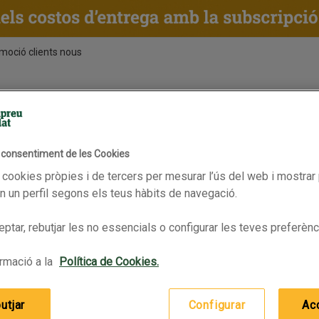
moció clients nous
ENTS
RECEPTES
BPAS
% ibèric, brida negra
l consentiment de les Cookies
e gla 100% ibèrica
SEÑORIO OLIVENZA Espatlla de gla 100% ibèrica
MONTE NEVADO Pernil de gla 10
 cookies pròpies i de tercers per mesurar l’ús del web i mostrar 
 un perfil segons els teus hàbits de navegació.
ptar, rebutjar les no essencials o configurar les teves preferènc
rmació a la
Política de Cookies.
utjar
Configurar
Ac
SEÑORIO OLIVENZA Espatlla
MONTE NEVADO Pernil de gla