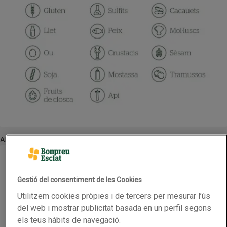
Altres
Barra de pa d'espiga
Barra de pa d'espiga
Gestió del consentiment de les Cookies
0.315kg
(3,14 € per quilo)
Utilitzem cookies pròpies i de tercers per mesurar l’ús
0,99 €
del web i mostrar publicitat basada en un perfil segons
Preu
els teus hàbits de navegació.
Afegeix