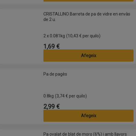
CRISTALLINO Barreta de pa de vidre en envàs de 2 u.
CRISTALLINO Barreta de pa de vidre en envàs
de 2 u.
2 x 0.081kg
(10,43 € per quilo)
1,69 €
Preu
Afegeix
Pa de pagès
Pa de pagès
0.8kg
(3,74 € per quilo)
2,99 €
Preu
Afegeix
Pa ovalat de blat de moro (6%) i amb llavors (17%)
Pa ovalat de blat de moro (6%) i amb llavors