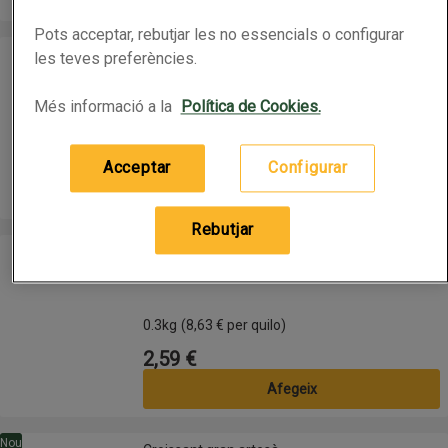
Pots acceptar, rebutjar les no essencials o configurar
Baguet enfarinada
Baguet enfarinada
les teves preferències.
Més informació a la
Política de Cookies.
0.25kg
(2,36 € per quilo)
0,59 €
Preu
Acceptar
Configurar
Afegeix
Rebutjar
CRISTALLINO Pa de vidre
CRISTALLINO Pa de vidre
0.3kg
(8,63 € per quilo)
2,59 €
Preu
Afegeix
Croissant gran artesà
Nou