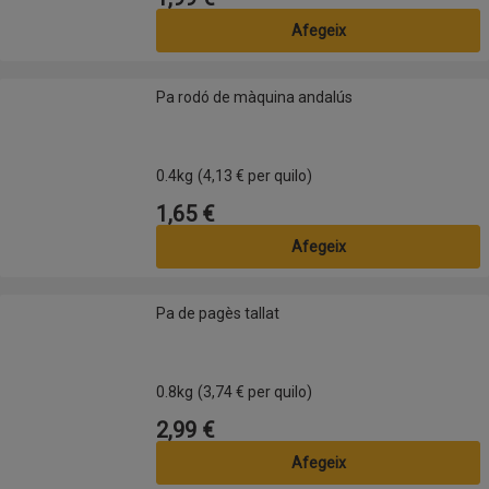
Afegeix
Pa rodó de màquina andalús
Pa rodó de màquina andalús
0.4kg
(4,13 € per quilo)
1,65 €
Preu
Afegeix
Pa de pagès tallat
Pa de pagès tallat
0.8kg
(3,74 € per quilo)
2,99 €
Preu
Afegeix