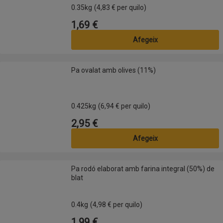
0.35kg
(4,83 € per quilo)
1,69 €
Preu
Afegeix
Pa ovalat amb olives (11%)
Pa ovalat amb olives (11%)
0.425kg
(6,94 € per quilo)
2,95 €
Preu
Afegeix
Pa rodó elaborat amb farina integral (50%) de blat
Pa rodó elaborat amb farina integral (50%) de
blat
0.4kg
(4,98 € per quilo)
1,99 €
Preu