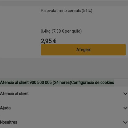
Pa ovalat amb cereals (51%)
Pa ovalat amb cereals (51%)
0.4kg
(7,38 € per quilo)
2,95 €
Preu
Afegeix
Atenció al client 900 500 005 (24 hores)
Configuració de cookies
Atenció al client
Ajuda
Nosaltres