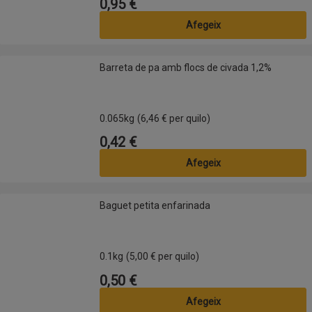
0,95 €
Preu
Afegeix
Barreta de pa amb flocs de civada 1,2%
Barreta de pa amb flocs de civada 1,2%
0.065kg
(6,46 € per quilo)
0,42 €
Preu
Afegeix
Baguet petita enfarinada
Baguet petita enfarinada
0.1kg
(5,00 € per quilo)
0,50 €
Preu
Afegeix