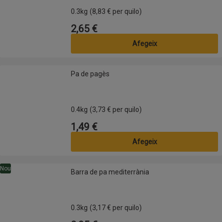
0.3kg
(8,83 € per quilo)
2,65 €
Preu
Afegeix
Pa de pagès
Pa de pagès
0.4kg
(3,73 € per quilo)
1,49 €
Preu
Afegeix
Barra de pa mediterrània
Nou
Barra de pa mediterrània
0.3kg
(3,17 € per quilo)