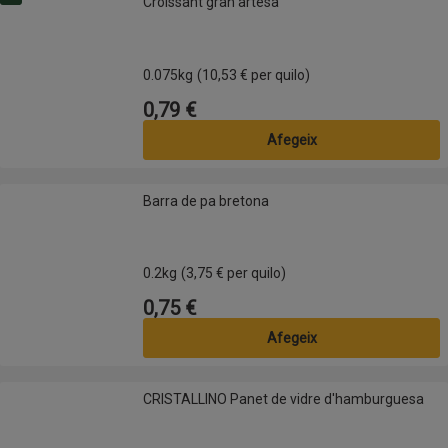
Croissant gran artesà
0.075kg
(10,53 € per quilo)
0,79 €
Preu
Afegeix
Barra de pa bretona
Barra de pa bretona
0.2kg
(3,75 € per quilo)
0,75 €
Preu
Afegeix
CRISTALLINO Panet de vidre d'hamburguesa
CRISTALLINO Panet de vidre d'hamburguesa