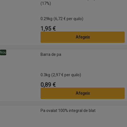
(17%)
0.29kg
(6,72 € per quilo)
1,95 €
Preu
Afegeix
Barra de pa
Nou
Barra de pa
0.3kg
(2,97 € per quilo)
0,89 €
Preu
Afegeix
Pa ovalat 100% integral de blat
Pa ovalat 100% integral de blat