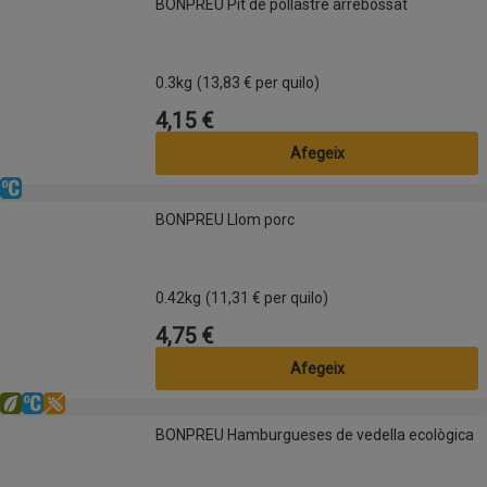
BONPREU Pit de pollastre arrebossat
0.3kg
(13,83 € per quilo)
4,15 €
Preu
Afegeix
Refrigerat
BONPREU Llom porc
BONPREU Llom porc
0.42kg
(11,31 € per quilo)
4,75 €
Preu
Afegeix
Eco
Refrigerat
Sense gluten
BONPREU Hamburgueses de vedella ecològica
BONPREU Hamburgueses de vedella ecològica