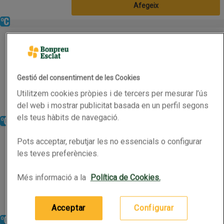
Afegeix
Refrigerat
BONPREU Filet de pollastre
BONPREU Filet de pollastre
0.39kg
(10,74 € per quilo)
Gestió del consentiment de les Cookies
4,19 €
Preu
Utilitzem cookies pròpies i de tercers per mesurar l’ús
del web i mostrar publicitat basada en un perfil segons
Afegeix
els teus hàbits de navegació.
Refrigerat
BONPREU Cuixa de pollastre filetejat
BONPREU Cuixa de pollastre filetejat
Pots acceptar, rebutjar les no essencials o configurar
les teves preferències.
0.27kg
(9,81 € per quilo)
Més informació a la
Política de Cookies.
2,65 €
Preu
Afegeix
Acceptar
Configurar