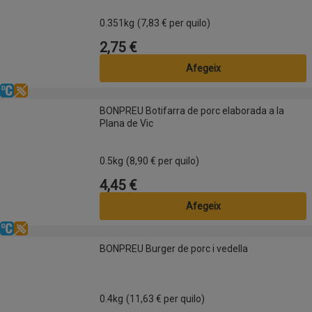
0.351kg
(7,83 € per quilo)
2,75 €
Preu
Afegeix
Refrigerat
Sense gluten
BONPREU Botifarra de porc elaborada a la Plana de Vic
BONPREU Botifarra de porc elaborada a la
Plana de Vic
0.5kg
(8,90 € per quilo)
4,45 €
Preu
Afegeix
Refrigerat
Sense gluten
BONPREU Burger de porc i vedella
BONPREU Burger de porc i vedella
0.4kg
(11,63 € per quilo)