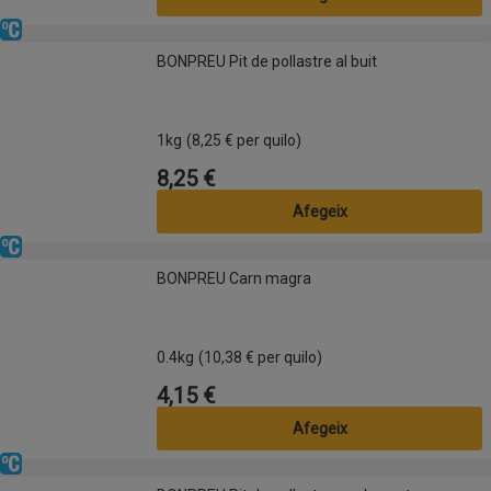
Refrigerat
BONPREU Pit de pollastre al buit
BONPREU Pit de pollastre al buit
1kg
(8,25 € per quilo)
8,25 €
Preu
Afegeix
Refrigerat
BONPREU Carn magra
BONPREU Carn magra
0.4kg
(10,38 € per quilo)
4,15 €
Preu
Afegeix
Refrigerat
BONPREU Pit de pollastre arrebossat