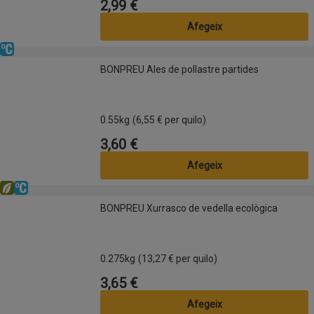
2,99 €
Preu
Afegeix
Refrigerat
BONPREU Ales de pollastre partides
BONPREU Ales de pollastre partides
0.55kg
(6,55 € per quilo)
3,60 €
Preu
Afegeix
Eco
Refrigerat
BONPREU Xurrasco de vedella ecològica
BONPREU Xurrasco de vedella ecològica
0.275kg
(13,27 € per quilo)
3,65 €
Preu
Afegeix