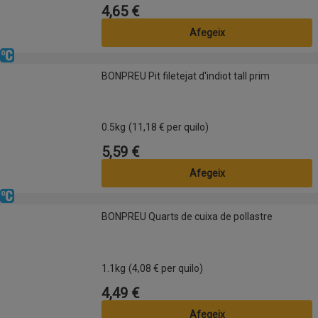
4,65 €
Preu
Afegeix
Refrigerat
BONPREU Pit filetejat d'indiot tall prim
BONPREU Pit filetejat d'indiot tall prim
0.5kg
(11,18 € per quilo)
5,59 €
Preu
Afegeix
Refrigerat
BONPREU Quarts de cuixa de pollastre
BONPREU Quarts de cuixa de pollastre
1.1kg
(4,08 € per quilo)
4,49 €
Preu
Afegeix