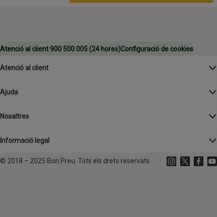
Atenció al client 900 500 005 (24 hores)
Configuració de cookies
Atenció al client
Ajuda
Nosaltres
Informació legal
©
2018 – 2025 Bon Preu. Tots els drets reservats
Instagram
(s'obre en un
X
(s'obre 
Facebo
(s'o
Yo