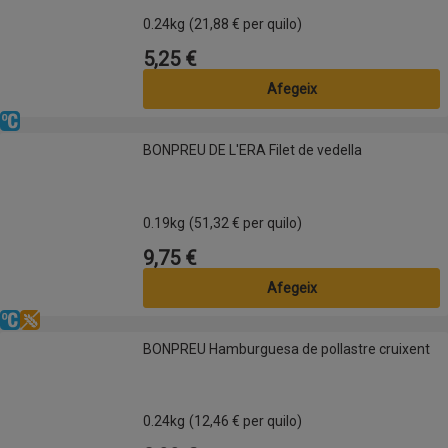
0.24kg
(21,88 € per quilo)
5,25 €
Preu
Afegeix
Refrigerat
BONPREU DE L'ERA Filet de vedella
BONPREU DE L'ERA Filet de vedella
0.19kg
(51,32 € per quilo)
9,75 €
Preu
Afegeix
Refrigerat
Sense gluten
BONPREU Hamburguesa de pollastre cruixent
BONPREU Hamburguesa de pollastre cruixent
0.24kg
(12,46 € per quilo)