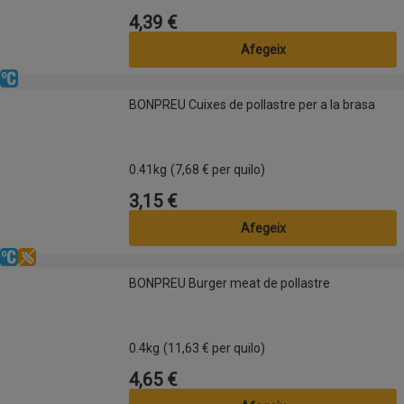
4,39 €
Preu
Afegeix
Refrigerat
BONPREU Cuixes de pollastre per a la brasa
BONPREU Cuixes de pollastre per a la brasa
0.41kg
(7,68 € per quilo)
3,15 €
Preu
Afegeix
Refrigerat
Sense gluten
BONPREU Burger meat de pollastre
BONPREU Burger meat de pollastre
0.4kg
(11,63 € per quilo)
4,65 €
Preu