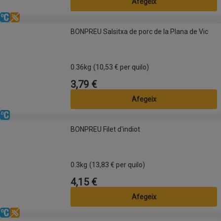
Afegeix
Refrigerat
Sense gluten
BONPREU Salsitxa de porc de la Plana de Vic
BONPREU Salsitxa de porc de la Plana de Vic
0.36kg
(10,53 € per quilo)
3,79 €
Preu
Afegeix
Refrigerat
BONPREU Filet d'indiot
BONPREU Filet d'indiot
0.3kg
(13,83 € per quilo)
4,15 €
Preu
Afegeix
Refrigerat
Sense gluten