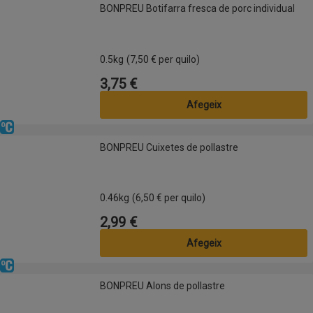
BONPREU Botifarra fresca de porc individual
BONPREU Botifarra fresca de porc individual
0.5kg
(7,50 € per quilo)
3,75 €
Preu
Afegeix
Refrigerat
BONPREU Cuixetes de pollastre
BONPREU Cuixetes de pollastre
0.46kg
(6,50 € per quilo)
2,99 €
Preu
Afegeix
Refrigerat
BONPREU Alons de pollastre
BONPREU Alons de pollastre