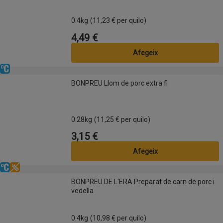
0.4kg
(11,23 € per quilo)
4,49 €
Preu
Afegeix
Refrigerat
BONPREU Llom de porc extra fi
BONPREU Llom de porc extra fi
0.28kg
(11,25 € per quilo)
3,15 €
Preu
Afegeix
Refrigerat
Sense gluten
BONPREU DE L'ERA Preparat de carn de porc i vedella
BONPREU DE L'ERA Preparat de carn de porc i
vedella
0.4kg
(10,98 € per quilo)