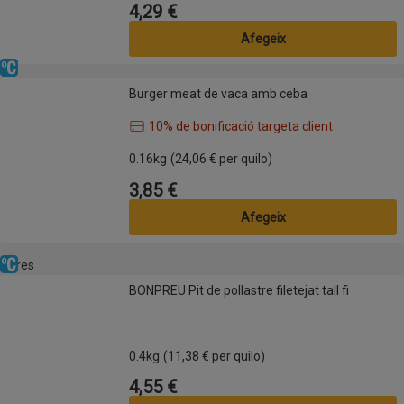
4,29 €
Preu
Afegeix
Refrigerat
Burger meat de vaca amb ceba
Burger meat de vaca amb ceba
10% de bonificació targeta client
Nom de l’oferta: 10% de bonificació targeta client,
0.16kg
(24,06 € per quilo)
3,85 €
Preu
Afegeix
Altres
Refrigerat
BONPREU Pit de pollastre filetejat tall fi
BONPREU Pit de pollastre filetejat tall fi
0.4kg
(11,38 € per quilo)
4,55 €
Preu