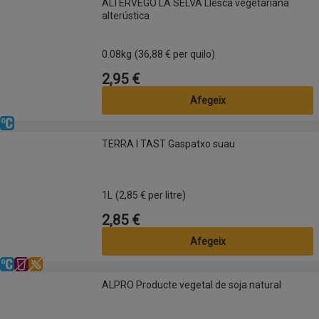
ALTERVEGO LA SELVA Llesca vegetariana
alterústica
0.08kg
(36,88 € per quilo)
2,95 €
Preu
Afegeix
Refrigerat
TERRA I TAST Gaspatxo suau
TERRA I TAST Gaspatxo suau
1L
(2,85 € per litre)
2,85 €
Preu
Afegeix
Refrigerat
Sense lactosa
Sense gluten
ALPRO Producte vegetal de soja natural
ALPRO Producte vegetal de soja natural