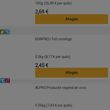
100g
(26,90 € per quilo)
2,69 €
Preu
Afegeix
Altres
Eco
Refrigerat
BONPREU Tofu ecològic
BONPREU Tofu ecològic
0.3kg
(8,17 € per quilo)
2,45 €
Preu
Afegeix
Refrigerat
Sense lactosa
ALPRO Producte vegetal de coco
ALPRO Producte vegetal de coco
0.35kg
(7,43 € per quilo)