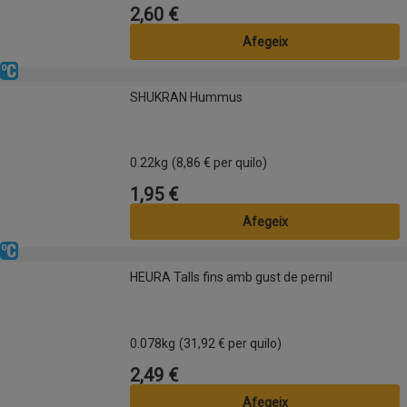
2,60 €
Preu
Afegeix
Refrigerat
SHUKRAN Hummus
SHUKRAN Hummus
0.22kg
(8,86 € per quilo)
1,95 €
Preu
Afegeix
Refrigerat
HEURA Talls fins amb gust de pernil
HEURA Talls fins amb gust de pernil
0.078kg
(31,92 € per quilo)
2,49 €
Preu
Afegeix