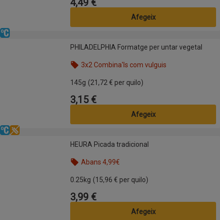
4,49 €
Preu
Afegeix
Refrigerat
PHILADELPHIA Formatge per untar vegetal
PHILADELPHIA Formatge per untar vegetal
3x2 Combina'ls com vulguis
Nom de l’oferta: 3x2 Combina'ls com vulguis, , fes 
145g
(21,72 € per quilo)
3,15 €
Preu
Afegeix
Refrigerat
Sense gluten
HEURA Picada tradicional
HEURA Picada tradicional
Abans 4,99€
Nom de l’oferta: Abans 4,99€, , fes clic per visual
0.25kg
(15,96 € per quilo)
3,99 €
Preu
Afegeix