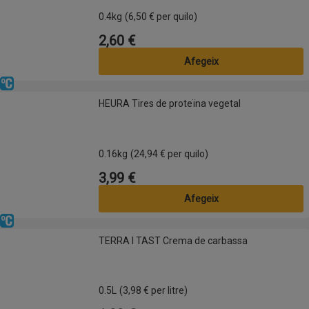
0.4kg
(6,50 € per quilo)
2,60 €
Preu
Afegeix
Refrigerat
HEURA Tires de proteïna vegetal
HEURA Tires de proteïna vegetal
0.16kg
(24,94 € per quilo)
3,99 €
Preu
Afegeix
Refrigerat
TERRA I TAST Crema de carbassa
TERRA I TAST Crema de carbassa
0.5L
(3,98 € per litre)