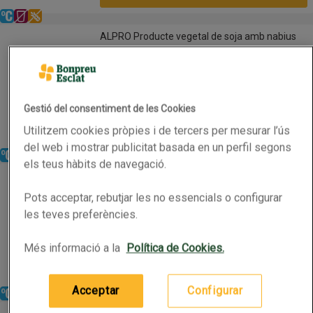
Refrigerat
Sense lactosa
Sense gluten
ALPRO Producte vegetal de soja amb nabius
ALPRO Producte vegetal de soja amb nabius
3x2 Combina'ls com vulguis
Nom de l’oferta: 3x2 Combina'ls com vulguis, , fes 
0.4kg
(5,75 € per quilo)
Gestió del consentiment de les Cookies
2,30 €
Preu
Utilitzem cookies pròpies i de tercers per mesurar l’ús
Afegeix
del web i mostrar publicitat basada en un perfil segons
Refrigerat
Sense lactosa
Sense gluten
els teus hàbits de navegació.
ALPRO Producte vegetal de soja amb préssec
ALPRO Producte vegetal de soja amb préssec
Pots acceptar, rebutjar les no essencials o configurar
3x2 Combina'ls com vulguis
Nom de l’oferta: 3x2 Combina'ls com vulguis, , fes 
les teves preferències.
0.4kg
(5,75 € per quilo)
Més informació a la
Política de Cookies.
2,30 €
Preu
Afegeix
Acceptar
Configurar
Refrigerat
GARDEN GOURMET Vuna