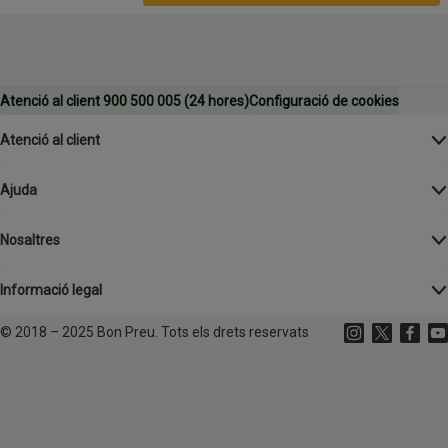
Atenció al client 900 500 005 (24 hores)
Configuració de cookies
Atenció al client
Ajuda
Nosaltres
Informació legal
©
2018 – 2025 Bon Preu. Tots els drets reservats
Instagram
(s'obre en un
X
(s'obre 
Facebo
(s'o
Yo