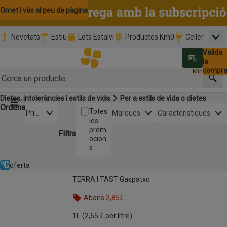
Omet i vés al contingut
Omet i vés a la cerca
Omet i vés al peu de pàgina
Novetats
Estiu
Lots Estalvi
Productes Km0
Celler
Men
Pàgina inicial
Valida
Nombre 
0,00 €
Promoció clients nous
la
Tria data
compr
Mínim: 35,0
Cerc
Dietes, intoleràncies i estils de vida
Per a estils de vida o dietes
Botó del menú principal
Ordena
Obre-ho per veure una llista de les opcions d'ordenació
Totes
Prim
Marques
Característiques
les
er
prom
els
Filtra
ocion
pref
s
erits
En oferta
Refrigerat
Llista de productes
TERRA I TAST Gaspatxo
TERRA I TAST Gaspatxo
Abans 2,85€
Nom de l’oferta: Abans 2,85€, , fes clic per visual
1L
(2,65 € per litre)