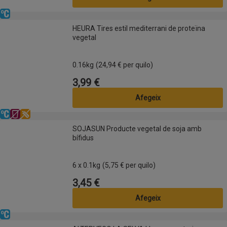
Refrigerat
HEURA Tires estil mediterrani de proteïna vegetal
HEURA Tires estil mediterrani de proteïna
vegetal
0.16kg
(24,94 € per quilo)
3,99 €
Preu
Afegeix
Refrigerat
Sense lactosa
Sense gluten
SOJASUN Producte vegetal de soja amb bífidus
SOJASUN Producte vegetal de soja amb
bífidus
6 x 0.1kg
(5,75 € per quilo)
3,45 €
Preu
Afegeix
Refrigerat
ALTERVEGO LA SELVA Llesca vegetariana alterústica