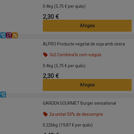
Nom de l’oferta: 3x2 Combina'ls com vulguis, , fes 
0.4kg
(5,75 € per quilo)
2,30 €
Preu
Afegeix
Refrigerat
Sense lactosa
Sense gluten
ALPRO Producte vegetal de soja amb cirera
ALPRO Producte vegetal de soja amb cirera
3x2 Combina'ls com vulguis
Nom de l’oferta: 3x2 Combina'ls com vulguis, , fes 
0.4kg
(5,75 € per quilo)
2,30 €
Preu
Afegeix
Refrigerat
GARDEN GOURMET Burger sensational
GARDEN GOURMET Burger sensational
2a unitat 50% de descompte
Nom de l’oferta: 2a unitat 50% de descompte, , fes
0.226kg
(19,87 € per quilo)