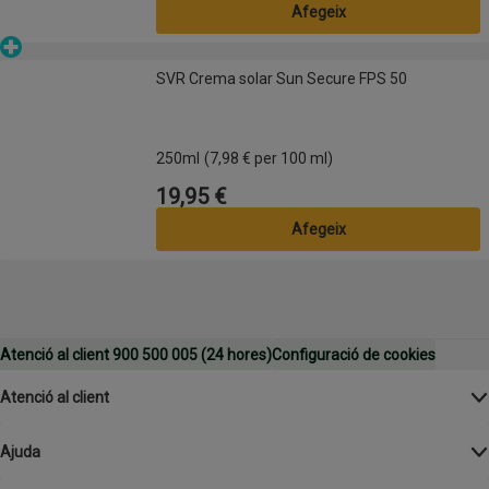
Afegeix
Parafarmàcia
SVR Crema solar Sun Secure FPS 50
SVR Crema solar Sun Secure FPS 50
250ml
(7,98 € per 100 ml)
19,95 €
Preu
Afegeix
Atenció al client 900 500 005 (24 hores)
Configuració de cookies
Atenció al client
Ajuda