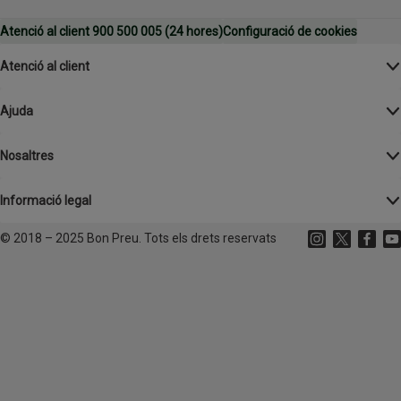
Atenció al client 900 500 005 (24 hores)
Configuració de cookies
Atenció al client
Ajuda
Nosaltres
Informació legal
©
2018 – 2025 Bon Preu. Tots els drets reservats
Instagram
(s'obre en un
X
(s'obre 
Facebo
(s'o
Yo