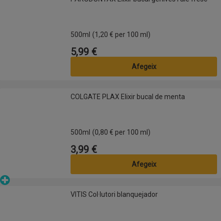
500ml
(1,20 € per 100 ml)
5,99 €
Preu
Afegeix
COLGATE PLAX Elixir bucal de menta
COLGATE PLAX Elixir bucal de menta
500ml
(0,80 € per 100 ml)
3,99 €
Preu
Afegeix
Parafarmàcia
VITIS Col·lutori blanquejador
VITIS Col·lutori blanquejador