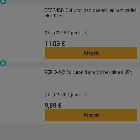
Parafarmàcia
DESENSIN Col.lutori dents sensibles i anticaries plus flúor
DESENSIN Col.lutori dents sensibles i anticaries
plus flúor
0.5L
(22,18 € per litre)
11,09 €
Preu
Afegeix
Parafarmàcia
PERIO-AID Col.lutori diaria clorhexidina 0.05%
PERIO-AID Col.lutori diaria clorhexidina 0.05%
0.5L
(19,78 € per litre)
9,89 €
Preu
Afegeix