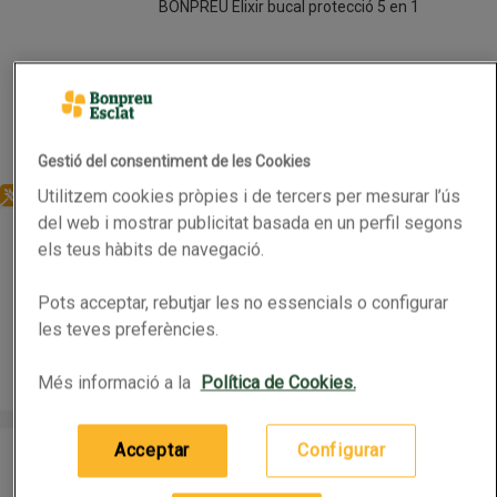
BONPREU Elixir bucal protecció 5 en 1
500ml
(0,27 € per 100 ml)
1,35 €
Preu
Afegeix
Gestió del consentiment de les Cookies
Utilitzem cookies pròpies i de tercers per mesurar l’ús
Sense gluten
BONPREU Elixir bucal protecció antiplaca
del web i mostrar publicitat basada en un perfil segons
BONPREU Elixir bucal protecció antiplaca
els teus hàbits de navegació.
Pots acceptar, rebutjar les no essencials o configurar
500ml
(0,26 € per 100 ml)
les teves preferències.
1,29 €
Preu
Afegeix
Més informació a la
Política de Cookies.
BONPREU Elixir bucal protecció contra la càries
BONPREU Elixir bucal protecció contra la càries
Acceptar
Configurar