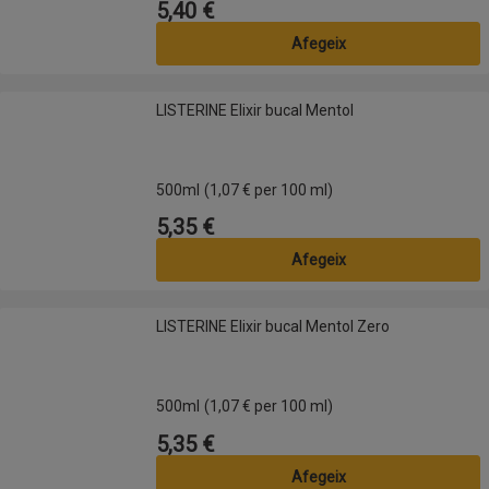
5,40 €
Preu
Afegeix
LISTERINE Elixir bucal Mentol
LISTERINE Elixir bucal Mentol
500ml
(1,07 € per 100 ml)
5,35 €
Preu
Afegeix
LISTERINE Elixir bucal Mentol Zero
LISTERINE Elixir bucal Mentol Zero
500ml
(1,07 € per 100 ml)
5,35 €
Preu
Afegeix