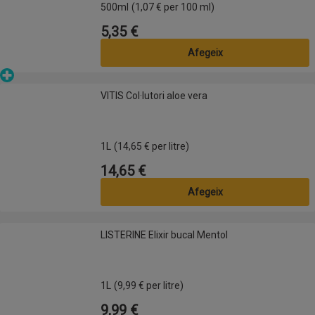
500ml
(1,07 € per 100 ml)
5,35 €
Preu
Afegeix
Parafarmàcia
VITIS Col·lutori aloe vera
VITIS Col·lutori aloe vera
1L
(14,65 € per litre)
14,65 €
Preu
Afegeix
LISTERINE Elixir bucal Mentol
LISTERINE Elixir bucal Mentol
1L
(9,99 € per litre)
9,99 €
Preu