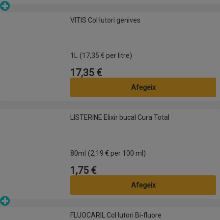
Parafarmàcia
VITIS Col·lutori genives
VITIS Col·lutori genives
1L
(17,35 € per litre)
17,35 €
Preu
Afegeix
LISTERINE Elixir bucal Cura Total
LISTERINE Elixir bucal Cura Total
80ml
(2,19 € per 100 ml)
1,75 €
Preu
Afegeix
Parafarmàcia
FLUOCARIL Col·lutori Bi-fluore
FLUOCARIL Col·lutori Bi-fluore