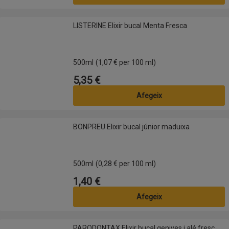
LISTERINE Elixir bucal Menta Fresca
LISTERINE Elixir bucal Menta Fresca
500ml
(1,07 € per 100 ml)
5,35 €
Preu
Afegeix
BONPREU Elixir bucal júnior maduixa
BONPREU Elixir bucal júnior maduixa
500ml
(0,28 € per 100 ml)
1,40 €
Preu
Afegeix
PARODONTAX Elixir bucal genives i alé fresc
PARODONTAX Elixir bucal genives i alé fresc