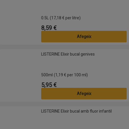
0.5L
(17,18 € per litre)
8,59 €
Preu
Afegeix
LISTERINE Elixir bucal genives
LISTERINE Elixir bucal genives
500ml
(1,19 € per 100 ml)
5,95 €
Preu
Afegeix
LISTERINE Elixir bucal amb fluor infantil
LISTERINE Elixir bucal amb fluor infantil