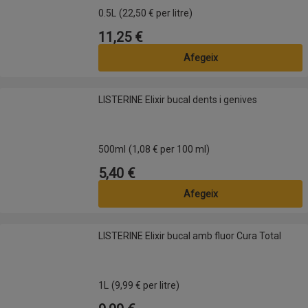
0.5L
(22,50 € per litre)
11,25 €
Preu
Afegeix
LISTERINE Elixir bucal dents i genives
LISTERINE Elixir bucal dents i genives
500ml
(1,08 € per 100 ml)
5,40 €
Preu
Afegeix
LISTERINE Elixir bucal amb fluor Cura Total
LISTERINE Elixir bucal amb fluor Cura Total
1L
(9,99 € per litre)