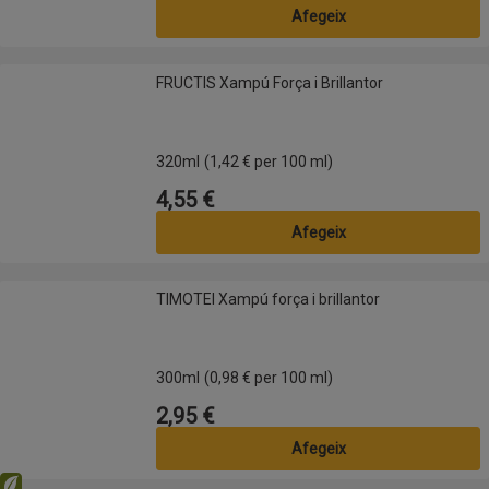
Afegeix
FRUCTIS Xampú Força i Brillantor
FRUCTIS Xampú Força i Brillantor
320ml
(1,42 € per 100 ml)
4,55 €
Preu
Afegeix
TIMOTEI Xampú força i brillantor
TIMOTEI Xampú força i brillantor
300ml
(0,98 € per 100 ml)
2,95 €
Preu
Afegeix