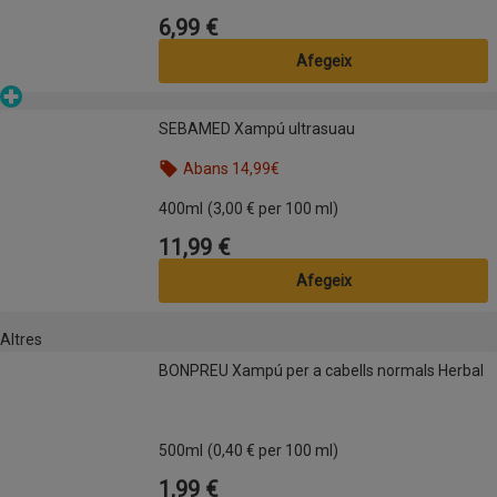
6,99 €
Preu
Afegeix
Parafarmàcia
SEBAMED Xampú ultrasuau
SEBAMED Xampú ultrasuau
Abans 14,99€
Nom de l’oferta: Abans 14,99€, , fes clic per visua
400ml
(3,00 € per 100 ml)
11,99 €
Preu
Afegeix
Altres
BONPREU Xampú per a cabells normals Herbal
BONPREU Xampú per a cabells normals Herbal
500ml
(0,40 € per 100 ml)
1,99 €
Preu