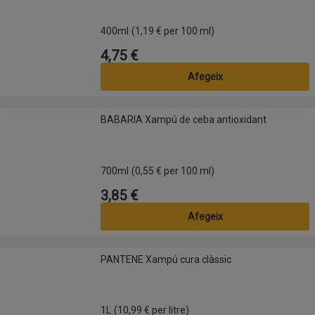
400ml
(1,19 € per 100 ml)
4,75 €
Preu
Afegeix
BABARIA Xampú de ceba antioxidant
BABARIA Xampú de ceba antioxidant
700ml
(0,55 € per 100 ml)
3,85 €
Preu
Afegeix
PANTENE Xampú cura clàssic
PANTENE Xampú cura clàssic
1L
(10,99 € per litre)