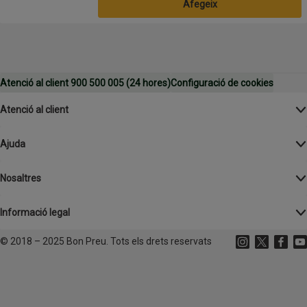
Afegeix
Atenció al client 900 500 005 (24 hores)
Configuració de cookies
Atenció al client
Ajuda
Nosaltres
Informació legal
©
2018 – 2025 Bon Preu. Tots els drets reservats
Instagram
(s'obre en un
X
(s'obre 
Facebo
(s'o
Yo