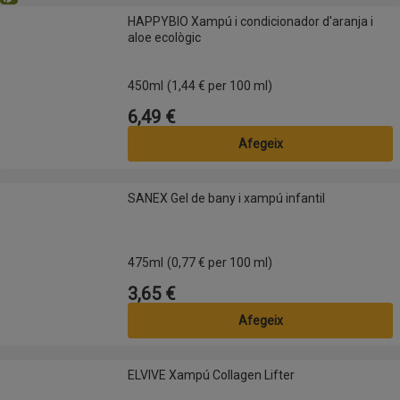
Eco
HAPPYBIO Xampú i condicionador d'aranja i aloe ecològic
HAPPYBIO Xampú i condicionador d'aranja i
aloe ecològic
450ml
(1,44 € per 100 ml)
6,49 €
Preu
Afegeix
SANEX Gel de bany i xampú infantil
SANEX Gel de bany i xampú infantil
475ml
(0,77 € per 100 ml)
3,65 €
Preu
Afegeix
ELVIVE Xampú Collagen Lifter
ELVIVE Xampú Collagen Lifter