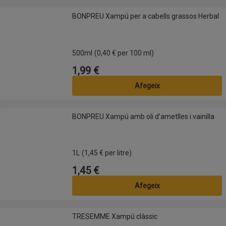
BONPREU Xampú per a cabells grassos Herbal
BONPREU Xampú per a cabells grassos Herbal
500ml
(0,40 € per 100 ml)
1,99 €
Preu
Afegeix
BONPREU Xampú amb oli d'ametlles i vainilla
BONPREU Xampú amb oli d'ametlles i vainilla
1L
(1,45 € per litre)
1,45 €
Preu
Afegeix
TRESEMME Xampú clàssic
TRESEMME Xampú clàssic