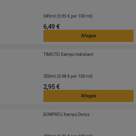
685ml
(0,95 € per 100 ml)
6,49 €
Preu
Afegeix
TIMOTEI Xampú hidratant
TIMOTEI Xampú hidratant
300ml
(0,98 € per 100 ml)
2,95 €
Preu
Afegeix
BONPREU Xampú Detox
BONPREU Xampú Detox