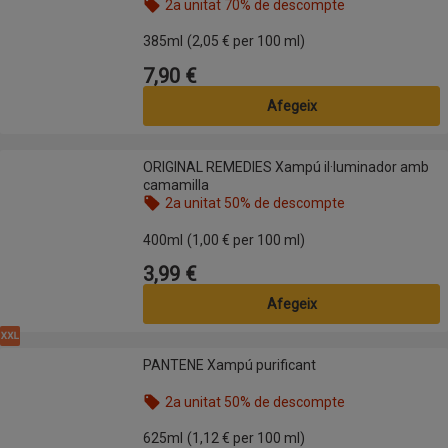
2a unitat 70% de descompte
Nom de l’oferta: 2a unitat 70% de descompte, , fes
385ml
(2,05 € per 100 ml)
7,90 €
Preu
Afegeix
ORIGINAL REMEDIES Xampú il·luminador amb camamilla
ORIGINAL REMEDIES Xampú il·luminador amb
camamilla
2a unitat 50% de descompte
Nom de l’oferta: 2a unitat 50% de descompte, , fes
400ml
(1,00 € per 100 ml)
3,99 €
Preu
Afegeix
XXL
PANTENE Xampú purificant
PANTENE Xampú purificant
2a unitat 50% de descompte
Nom de l’oferta: 2a unitat 50% de descompte, , fes
625ml
(1,12 € per 100 ml)