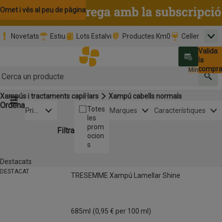
Omet i vés al contingut
Omet i vés a la cerca
Omet i vés al peu de pàgina
Novetats
Estiu
Lots Estalvi
Productes Km0
Celler
Men
Pàgina inicial
Valida
Nombre 
0,00 €
Promoció clients nous
la
Tria data
compr
Mínim: 35,0
Cerc
Xampús i tractaments capil·lars
Xampú cabells normals
Botó del menú principal
Ordena
Obre-ho per veure una llista de les opcions d'ordenació
Totes
Prim
Marques
Característiques
les
er
prom
els
Filtra
ocion
pref
s
erits
Destacats
Llista de productes
TRESEMME Xampú Lamellar Shine
DESTACAT
TRESEMME Xampú Lamellar Shine
Aquest és un producte destacat
685ml
(0,95 € per 100 ml)