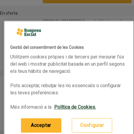
En oferta
ORIGINAL REMEDIES Xampú délicatesse de civada
ORIGINAL REMEDIES Xampú délicatesse de
civada
2a unitat 50% de descompte
Nom de l’oferta: 2a unitat 50% de descompte, , fes
400ml
(1,00 € per 100 ml)
Gestió del consentiment de les Cookies
3,99 €
Preu
Utilitzem cookies pròpies i de tercers per mesurar l’ús
Afegeix
del web i mostrar publicitat basada en un perfil segons
els teus hàbits de navegació.
PANTENE Xampú cura clàssic
PANTENE Xampú cura clàssic
Pots acceptar, rebutjar les no essencials o configurar
2a unitat 50% de descompte
les teves preferències.
Nom de l’oferta: 2a unitat 50% de descompte, , fes
625ml
(1,12 € per 100 ml)
Més informació a la
Política de Cookies.
6,99 €
Preu
Afegeix
Acceptar
Configurar