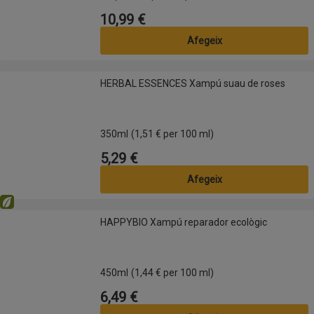
10,99 €
Preu
Afegeix
HERBAL ESSENCES Xampú suau de roses
HERBAL ESSENCES Xampú suau de roses
350ml
(1,51 € per 100 ml)
5,29 €
Preu
Afegeix
Eco
HAPPYBIO Xampú reparador ecològic
HAPPYBIO Xampú reparador ecològic
450ml
(1,44 € per 100 ml)
6,49 €
Preu