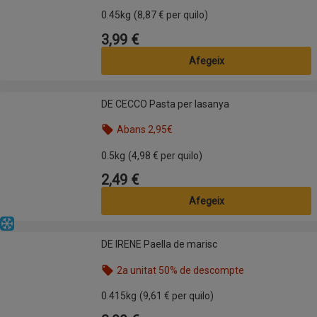
Nom de l’oferta: 2a unitat 50% de descompte, , fes
0.45kg
(8,87 € per quilo)
3,99 €
Preu
Afegeix
DE CECCO Pasta per lasanya
DE CECCO Pasta per lasanya
Abans 2,95€
Nom de l’oferta: Abans 2,95€, , fes clic per visual
0.5kg
(4,98 € per quilo)
2,49 €
Preu
Afegeix
Congelat
DE IRENE Paella de marisc
DE IRENE Paella de marisc
2a unitat 50% de descompte
Nom de l’oferta: 2a unitat 50% de descompte, , fes
0.415kg
(9,61 € per quilo)