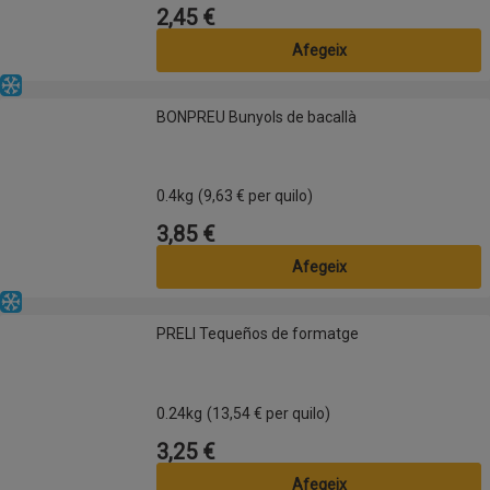
2,45 €
Preu
Afegeix
Congelat
BONPREU Bunyols de bacallà
BONPREU Bunyols de bacallà
0.4kg
(9,63 € per quilo)
3,85 €
Preu
Afegeix
Congelat
PRELI Tequeños de formatge
PRELI Tequeños de formatge
0.24kg
(13,54 € per quilo)
3,25 €
Preu
Afegeix