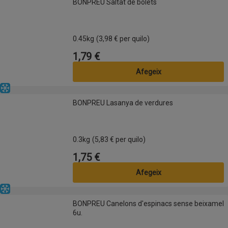
BONPREU Saltat de bolets
0.45kg
(3,98 € per quilo)
1,79 €
Preu
Afegeix
Congelat
BONPREU Lasanya de verdures
BONPREU Lasanya de verdures
0.3kg
(5,83 € per quilo)
1,75 €
Preu
Afegeix
Congelat
BONPREU Canelons d'espinacs sense beixamel 6u.
BONPREU Canelons d'espinacs sense beixamel
6u.