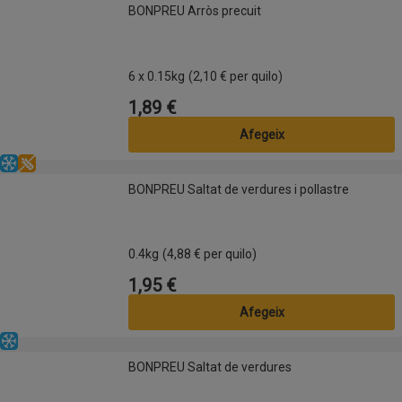
BONPREU Arròs precuit
BONPREU Arròs precuit
6 x 0.15kg
(2,10 € per quilo)
1,89 €
Preu
Afegeix
Congelat
Sense gluten
BONPREU Saltat de verdures i pollastre
BONPREU Saltat de verdures i pollastre
0.4kg
(4,88 € per quilo)
1,95 €
Preu
Afegeix
Congelat
BONPREU Saltat de verdures
BONPREU Saltat de verdures