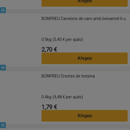
Afegeix
Congelat
BONPREU Canelons de carn amb beixamel 6 u.
BONPREU Canelons de carn amb beixamel 6 u.
0.5kg
(5,40 € per quilo)
2,70 €
Preu
Afegeix
Congelat
BONPREU Crestes de tonyina
BONPREU Crestes de tonyina
0.4kg
(4,48 € per quilo)
1,79 €
Preu
Afegeix
Congelat