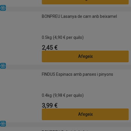
Congelat
BONPREU Lasanya de carn anb beixamel
BONPREU Lasanya de carn anb beixamel
0.5kg
(4,90 € per quilo)
2,45 €
Preu
Afegeix
Congelat
FINDUS Espinacs amb panses i pinyons
FINDUS Espinacs amb panses i pinyons
0.4kg
(9,98 € per quilo)
3,99 €
Preu
Afegeix
Congelat
BONPREU Saltat de bolets