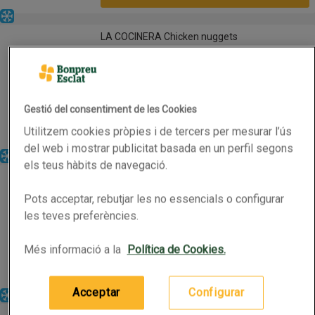
Congelat
LA COCINERA Chicken nuggets
LA COCINERA Chicken nuggets
2a unitat 50% de descompte
Nom de l’oferta: 2a unitat 50% de descompte, , fes
0.25kg
(15,96 € per quilo)
Gestió del consentiment de les Cookies
3,99 €
Preu
Utilitzem cookies pròpies i de tercers per mesurar l’ús
Afegeix
del web i mostrar publicitat basada en un perfil segons
Congelat
els teus hàbits de navegació.
FINDUS Pèsols amb pernil
FINDUS Pèsols amb pernil
Pots acceptar, rebutjar les no essencials o configurar
2a unitat 50% de descompte
Nom de l’oferta: 2a unitat 50% de descompte, , fes
les teves preferències.
0.23kg
(15,17 € per quilo)
Més informació a la
Política de Cookies.
3,49 €
Preu
Afegeix
Acceptar
Configurar
Congelat
LA CULINARIA Croquetes de formatge blau i ceba caramel·litzada