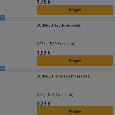
1,75 €
Preu
Afegeix
Congelat
BONPREU Risotto de bolets
BONPREU Risotto de bolets
0.35kg
(5,69 € per quilo)
1,99 €
Preu
Afegeix
Congelat
BONPREU Fingers de mozzarella
BONPREU Fingers de mozzarella
0.4kg
(8,23 € per quilo)
3,29 €
Preu
Afegeix