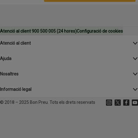
Atenció al client 900 500 005 (24 hores)
Configuració de cookies
Atenció al client
Ajuda
Nosaltres
Informació legal
©
2018 – 2025 Bon Preu. Tots els drets reservats
Instagram
(s'obre en un
X
(s'obre 
Facebo
(s'o
Yo