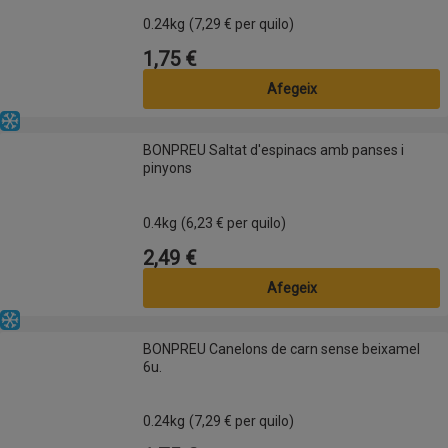
0.24kg
(7,29 € per quilo)
1,75 €
Preu
Afegeix
Congelat
BONPREU Saltat d'espinacs amb panses i pinyons
BONPREU Saltat d'espinacs amb panses i
pinyons
0.4kg
(6,23 € per quilo)
2,49 €
Preu
Afegeix
Congelat
BONPREU Canelons de carn sense beixamel 6u.
BONPREU Canelons de carn sense beixamel
6u.
0.24kg
(7,29 € per quilo)