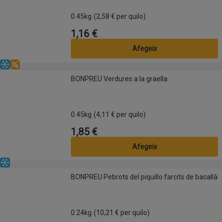
0.45kg
(2,58 € per quilo)
1,16 €
Preu
Afegeix
Congelat
Sense gluten
BONPREU Verdures a la graella
BONPREU Verdures a la graella
0.45kg
(4,11 € per quilo)
1,85 €
Preu
Afegeix
Congelat
BONPREU Pebrots del piquillo farcits de bacallà
BONPREU Pebrots del piquillo farcits de bacallà
0.24kg
(10,21 € per quilo)