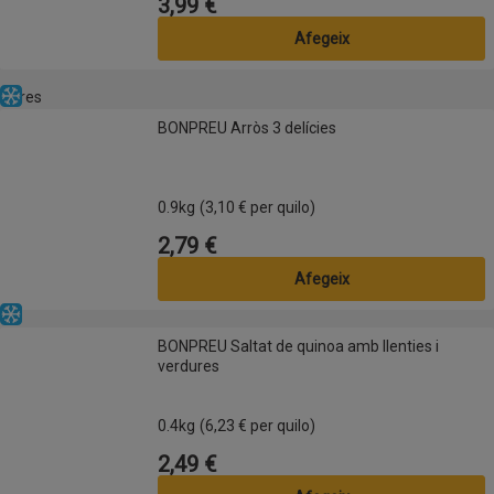
3,99 €
Preu
Afegeix
Altres
Congelat
BONPREU Arròs 3 delícies
BONPREU Arròs 3 delícies
0.9kg
(3,10 € per quilo)
2,79 €
Preu
Afegeix
Congelat
BONPREU Saltat de quinoa amb llenties i verdures
BONPREU Saltat de quinoa amb llenties i
verdures
0.4kg
(6,23 € per quilo)
2,49 €
Preu