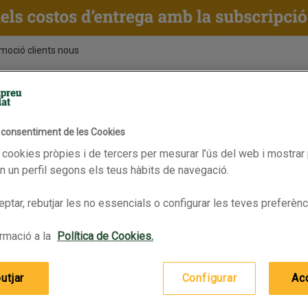
moció clients nous
ENTS
RECEPTES
BPAS
l consentiment de les Cookies
kies
 cookies pròpies i de tercers per mesurar l’ús del web i mostrar 
JAMESON Whisky irlandès
DYC Whisky
 un perfil segons els teus hàbits de navegació.
ptar, rebutjar les no essencials o configurar les teves preferènc
rmació a la
Política de Cookies.
utjar
Configurar
Ac
JAMESON Whisky irlandès
DYC Whisky