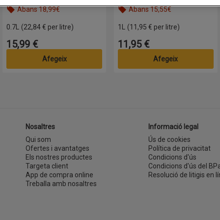
Abans 18,99€
Abans 15,55€
s clic per visualitzar una llista de productes sobre l’oferta
Nom de l’oferta: Abans 18,99€, , fes clic per visualitzar una llista de p
Nom de l’oferta: Abans 15,55€, , fe
0.7L
(22,84 € per litre)
1L
(11,95 € per litre)
15,99 €
11,95 €
Preu
Preu
Afegeix
Afegeix
Nosaltres
Informació legal
Qui som
Ús de cookies
Ofertes i avantatges
Política de privacitat
Els nostres productes
Condicions d'ús
Targeta client
Condicions d'ús del BP
App de compra online
Resolució de litigis en lí
Treballa amb nosaltres
(s'obre en una finestra nova)
finestra nova)
 una finestra nova)
k
e en una finestra nova)
ube
s'obre en una finestra nova)