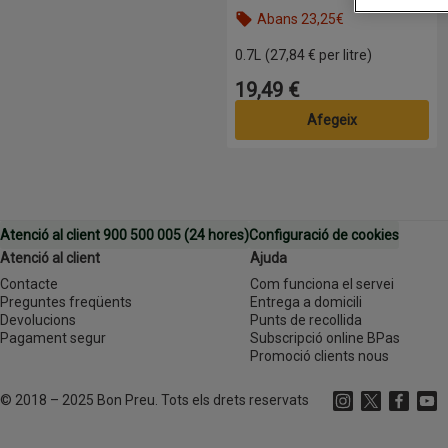
Abans 23,25€
Nom de l’oferta: Abans 23,25€, , fe
0.7L
(27,84 € per litre)
19,49 €
Preu
Afegeix
Atenció al client 900 500 005 (24 hores)
Configuració de cookies
Atenció al client
Ajuda
Contacte
Com funciona el servei
Preguntes freqüents
Entrega a domicili
Devolucions
Punts de recollida
Pagament segur
Subscripció online BPas
Promoció clients nous
©
2018 – 2025 Bon Preu. Tots els drets reservats
Instagram
(s'obre en una 
X
(s'obre en
Faceboo
(s'obr
Yout
(