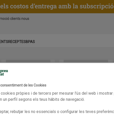
moció clients nous
ENTS
RECEPTES
BPAS
ut guarda
OLIVELLA FERRARI Cava rosat Brut guarda
PERELADA Cava rosat Brut gua
l consentiment de les Cookies
 cookies pròpies i de tercers per mesurar l’ús del web i mostrar 
 un perfil segons els teus hàbits de navegació.
Km0
Km0
OLIVELLA FERRARI Cava rosat
PERELADA Cava rosat Brut
ptar, rebutjar les no essencials o configurar les teves preferènc