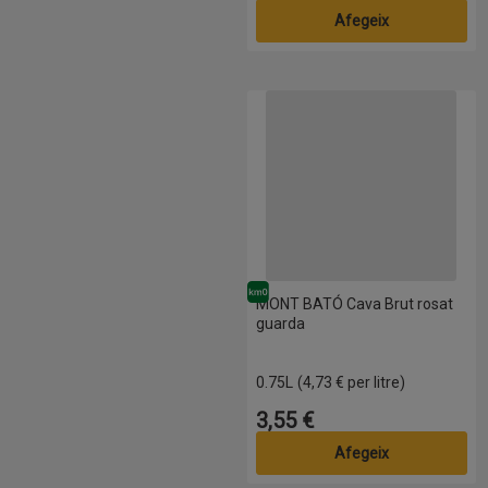
Afegeix
MONT BATÓ Cava Brut rosat gu
Km0
MONT BATÓ Cava Brut rosat
guarda
0.75L
(4,73 € per litre)
3,55 €
Preu
Afegeix