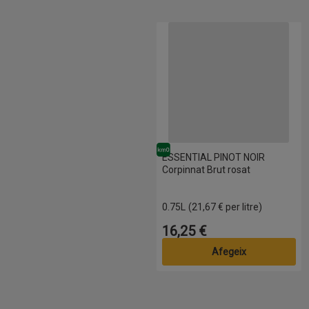
ESSENTIAL PINOT NOIR Corpinna
Km0
ESSENTIAL PINOT NOIR
Corpinnat Brut rosat
0.75L
(21,67 € per litre)
16,25 €
Preu
Afegeix