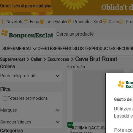
Omet i vés al contingut
Omet i vés a la cerca
Omet i vés al peu de pàgina
Novetats
Estiu
Lots Estalvi
Productes Km0
Celler
Pro
Pàgina inicial
SUPERMERCAT
OFERTES
PREFERITS
LLISTES
PRODUCTES RECURR
Cava Brut Rosat
Supermercat
Celler
Escumosos
Ordena
En oferta
Llista de productes
LACRIMA BACCUS Cava rosat Br
Obre-ho per veure una llista de les opcions d'ordenació
Primer els preferits
Filtra
Totes les promocions
Gestió de
Utilitzem
Marques
basada en
Característiques
Km0
LACRIMA BACCUS Cava rosat
Pots acce
Categories