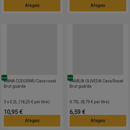
Afegeix
Afegeix
arda
ANNA CODORNÍU Cava rosat Brut guarda
FAMÍLIA OLIVEDA Cava Rosat B
Km0
Km0
ANNA CODORNÍU Cava rosat
FAMÍLIA OLIVEDA Cava Rosat
Brut guarda
Brut guarda
3 x 0.2L
(18,25 € per litre)
0.75L
(8,79 € per litre)
10,95 €
6,59 €
Preu
Preu
Afegeix
Afegeix