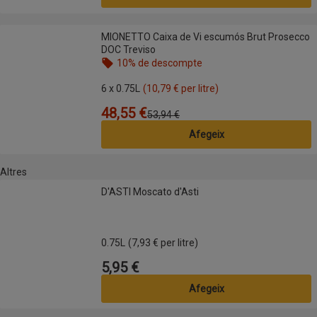
MIONETTO Caixa de Vi escumós Brut Prosecco DOC Treviso
MIONETTO Caixa de Vi escumós Brut Prosecco
DOC Treviso
10% de descompte
Nom de l’oferta: 10% de descompte, , fes clic per 
6 x 0.75L
(10,79 € per litre)
48,55 €
Preu
Preu anterior
53,94 €
Afegeix
Altres
D'ASTI Moscato d'Asti
D'ASTI Moscato d'Asti
0.75L
(7,93 € per litre)
5,95 €
Preu
Afegeix