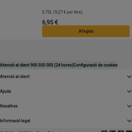
0.75L
(9,27 € per litre)
6,95 €
Preu
Afegeix
Atenció al client 900 500 005 (24 hores)
Configuració de cookies
Atenció al client
Ajuda
Nosaltres
Informació legal