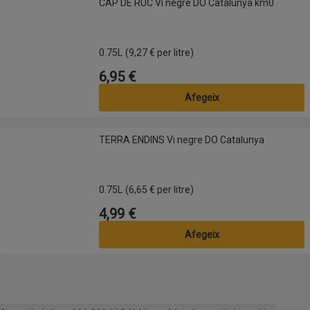
CAP DE RUC Vi negre DO Catalunya km0
0.75L
(9,27 € per litre)
6,95 €
Preu
Afegeix
TERRA ENDINS Vi negre DO Catalunya
TERRA ENDINS Vi negre DO Catalunya
0.75L
(6,65 € per litre)
4,99 €
Preu
Afegeix