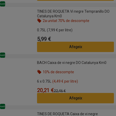
Km0
TINES DE ROQUETA Vi negre Tempranillo DO Catalunya Km0
TINES DE ROQUETA Vi negre Tempranillo DO
Catalunya Km0
2a unitat 70% de descompte
Nom de l’oferta: 2a unitat 70% de descompte, , fes
0.75L
(7,99 € per litre)
5,99 €
Preu
Afegeix
Km0
BACH Caixa de vi negre DO Catalunya Km0
BACH Caixa de vi negre DO Catalunya Km0
10% de descompte
Nom de l’oferta: 10% de descompte, , fes clic per 
6 x 0.75L
(4,49 € per litre)
20,21 €
Preu
Preu anterior
22,46 €
Afegeix
Km0
TINES DE ROQUETA Caixa de vi negre Tempranillo DO Catalunya Km0
TINES DE ROQUETA Caixa de vi negre