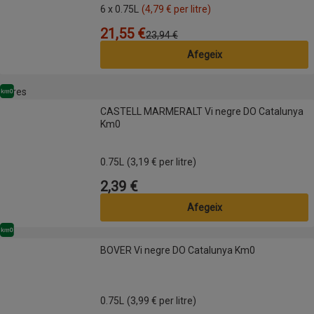
6 x 0.75L
(4,79 € per litre)
21,55 €
Preu
Preu anterior
23,94 €
Afegeix
Altres
Km0
CASTELL MARMERALT Vi negre DO Catalunya Km0
CASTELL MARMERALT Vi negre DO Catalunya
Km0
0.75L
(3,19 € per litre)
2,39 €
Preu
Afegeix
Km0
BOVER Vi negre DO Catalunya Km0
BOVER Vi negre DO Catalunya Km0
0.75L
(3,99 € per litre)