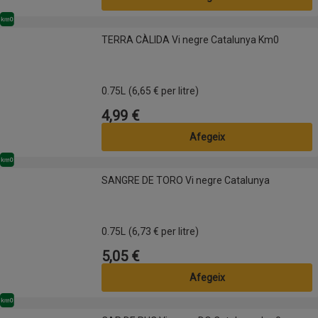
Km0
TERRA CÀLIDA Vi negre Catalunya Km0
TERRA CÀLIDA Vi negre Catalunya Km0
0.75L
(6,65 € per litre)
4,99 €
Preu
Afegeix
Km0
SANGRE DE TORO Vi negre Catalunya
SANGRE DE TORO Vi negre Catalunya
0.75L
(6,73 € per litre)
5,05 €
Preu
Afegeix
Km0
CAP DE RUC Vi negre DO Catalunya km0