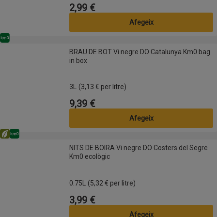
2,99 €
Preu
Afegeix
Km0
BRAU DE BOT Vi negre DO Catalunya Km0 bag in box
BRAU DE BOT Vi negre DO Catalunya Km0 bag
in box
3L
(3,13 € per litre)
9,39 €
Preu
Afegeix
Eco
Km0
NITS DE BOIRA Vi negre DO Costers del Segre Km0 ecològic
NITS DE BOIRA Vi negre DO Costers del Segre
Km0 ecològic
0.75L
(5,32 € per litre)
3,99 €
Preu
Afegeix