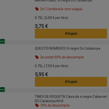
MASIA PUBILL Vi negre DO Catalunya
2x1 Combina'ls com vulguis
Nom de l’oferta: 2x1 Combina'ls com vulguis, , fes 
0.75L
(5,00 € per litre)
3,75 €
Preu
Afegeix
Km0
QÜESTIÓ NÚMEROS Vi negre Do Catalunya
QÜESTIÓ NÚMEROS Vi negre Do Catalunya
2a unitat 50% de descompte
Nom de l’oferta: 2a unitat 50% de descompte, , fes
0.75L
(7,93 € per litre)
5,95 €
Preu
Afegeix
Km0
TINES DE ROQUETA Caixa de vi negre Cabernet DO Catalunya Km0
TINES DE ROQUETA Caixa de vi negre Cabernet
DO Catalunya Km0
10% de descompte