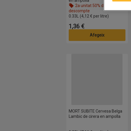
en ampolla
2a unitat 50% de
descompte
Nom de l’oferta: 2a unitat 50% de d
0.33L
(4,12 € per litre)
1,36 €
Preu
Afegeix
MORT SUBITE Cervesa Belga Lam
MORT SUBITE Cervesa Belga
Lambic de cirera en ampolla