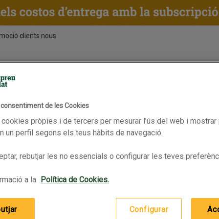
moció clients nous
ENTS
RECEPTES
BPAS
esa sabors
l consentiment de les Cookies
Altres
 ampolla
DESPERADOS Cervesa mojito amb llima en ampolla
MORITZ Cervesa radler en amp
 cookies pròpies i de tercers per mesurar l’ús del web i mostrar 
 un perfil segons els teus hàbits de navegació.
ptar, rebutjar les no essencials o configurar les teves preferènc
rmació a la
Política de Cookies.
utjar
Configurar
Ac
DESPERADOS Cervesa mojito
MORITZ Cervesa radler en