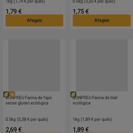
1kg
(1,79 € per quilo)
0.5kg
(3,50 € per quilo)
1,79 €
1,75 €
Preu
Preu
Afegeix
Afegeix
BONPREU Farina de fajol sense gluten ecològica
BONPREU Farina de blat ecolò
Eco
Sense gluten
Eco
BONPREU Farina de fajol
BONPREU Farina de blat
sense gluten ecològica
ecològica
0.5kg
(5,38 € per quilo)
1kg
(1,89 € per quilo)
2,69 €
1,89 €
Preu
Preu