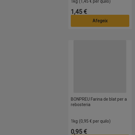
1kg
(1,45 € per quilo)
1,45 €
Preu
Afegeix
BONPREU Farina de blat per a re
BONPREU Farina de blat per a
rebosteria
1kg
(0,95 € per quilo)
0,95 €
Preu