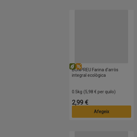
BONPREU Farina d'arròs integral
Eco
Sense gluten
BONPREU Farina d'arròs
integral ecològica
0.5kg
(5,98 € per quilo)
2,99 €
Preu
Afegeix
BONPREU Farina de cigró sense 