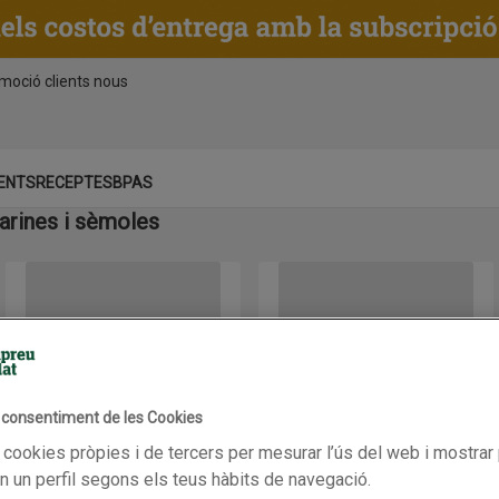
moció clients nous
ENTS
RECEPTES
BPAS
arines i sèmoles
SANTA RITA Mix fregits de peixos
SCHÄR Preparat per a reboster
l consentiment de les Cookies
 cookies pròpies i de tercers per mesurar l’ús del web i mostrar 
Sense lactosa
Sense gluten
 un perfil segons els teus hàbits de navegació.
SANTA RITA Mix fregits de
SCHÄR Preparat per a