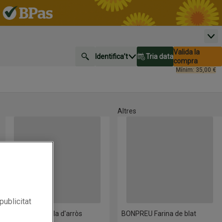
Men
Nombre total de 
Valida la
Identifica’t
Tria data
0,00 €
Cerca un producte
Tria data
compra
Mínim: 35,00 €
Altres
ia sense gluten
NOMEN Sèmola d'arròs
BONPREU Farina de blat
publicitat
NOMEN Sèmola d'arròs
BONPREU Farina de blat