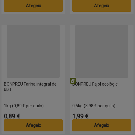
Afegeix
Afegeix
BONPREU Farina integral de blat
BONPREU Fajol ecològic
Eco
BONPREU Farina integral de
BONPREU Fajol ecològic
blat
1kg
(0,89 € per quilo)
0.5kg
(3,98 € per quilo)
0,89 €
1,99 €
Preu
Preu
Afegeix
Afegeix