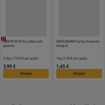
Sense lactosa
SANTA RITA Pa ratllat estil
HARICAMAN Farina d'espelta
japonès
integral
0.2kg
(19,95 € per quilo)
1kg
(1,45 € per quilo)
3,99 €
1,45 €
Preu
Preu
Afegeix
Afegeix