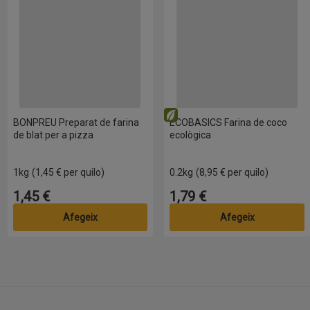
Eco
BONPREU Preparat de farina
ECOBASICS Farina de coco
de blat per a pizza
ecològica
1kg
(1,45 € per quilo)
0.2kg
(8,95 € per quilo)
1,45 €
1,79 €
Preu
Preu
Afegeix
Afegeix