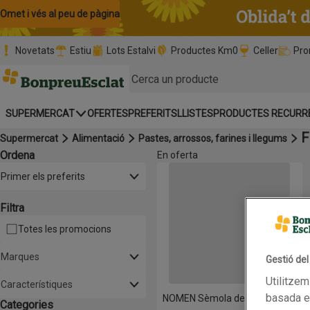
Omet i vés al contingut
Omet i vés a la cerca
Omet i vés al peu de pàgina
Novetats
Estiu
Lots Estalvi
Productes Km0
Celler
Pro
Pàgina inicial
SUPERMERCAT
OFERTES
PREFERITS
LLISTES
PRODUCTES RECURR
F
Supermercat
Alimentació
Pastes, arrossos, farines i llegums
Ordena
En oferta
Llista de productes
NOMEN Sèmola de blat
Obre-ho per veure una llista de les opcions d'ordenació
Primer els preferits
Filtra
Totes les promocions
Marques
Gestió de
Utilitzem
Característiques
basada en
NOMEN Sèmola de blat
Categories