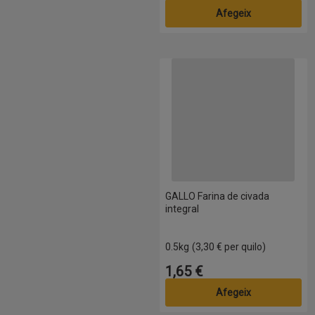
Afegeix
GALLO Farina de civada integral
GALLO Farina de civada
integral
0.5kg
(3,30 € per quilo)
1,65 €
Preu
Afegeix