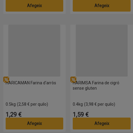
Afegeix
Afegeix
HARICAMAN Farina d'arròs
HARIMSA Farina de cigró sens
Sense gluten
Sense gluten
HARICAMAN Farina d'arròs
HARIMSA Farina de cigró
sense gluten
0.5kg
(2,58 € per quilo)
0.4kg
(3,98 € per quilo)
1,29 €
1,59 €
Preu
Preu
Afegeix
Afegeix