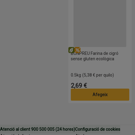
Eco
Sense gluten
BONPREU Farina de cigró
sense gluten ecològica
0.5kg
(5,38 € per quilo)
2,69 €
Preu
Afegeix
Atenció al client 900 500 005 (24 hores)
Configuració de cookies