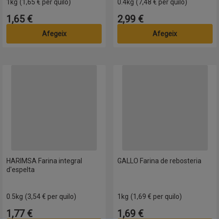
1kg
(1,65 € per quilo)
0.4kg
(7,48 € per quilo)
1,65 €
2,99 €
Preu
Preu
Afegeix
Afegeix
bosteria
HARIMSA Farina integral d'espelta
GALLO Farina de rebosteria
HARIMSA Farina integral
GALLO Farina de rebosteria
d'espelta
0.5kg
(3,54 € per quilo)
1kg
(1,69 € per quilo)
1,77 €
1,69 €
Preu
Preu