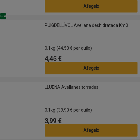
Afegeix
Km0
PUIGDELLÍVOL Avellana deshidratada Km0
PUIGDELLÍVOL Avellana deshidratada Km0
0.1kg
(44,50 € per quilo)
4,45 €
Preu
Afegeix
LLUENA Avellanes torrades
LLUENA Avellanes torrades
0.1kg
(39,90 € per quilo)
3,99 €
Preu
Afegeix