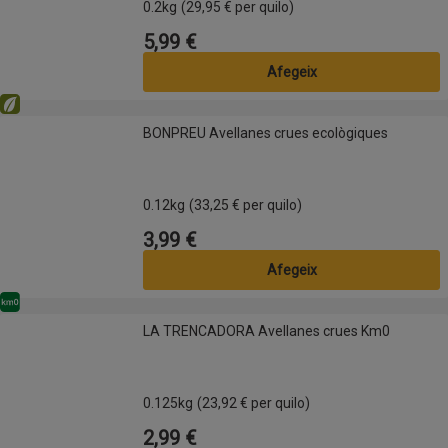
0.2kg
(29,95 € per quilo)
5,99 €
Preu
Afegeix
Eco
BONPREU Avellanes crues ecològiques
BONPREU Avellanes crues ecològiques
0.12kg
(33,25 € per quilo)
3,99 €
Preu
Afegeix
Km0
LA TRENCADORA Avellanes crues Km0
LA TRENCADORA Avellanes crues Km0
0.125kg
(23,92 € per quilo)
2,99 €
Preu