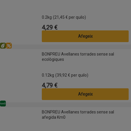
0.2kg
(21,45 € per quilo)
4,29 €
Preu
Afegeix
Eco
Sense gluten
BONPREU Avellanes torrades sense sal ecològiques
BONPREU Avellanes torrades sense sal
ecològiques
0.12kg
(39,92 € per quilo)
4,79 €
Preu
Afegeix
Km0
BONPREU Avellanes torrades sense sal afegida Km0
BONPREU Avellanes torrades sense sal
afegida Km0