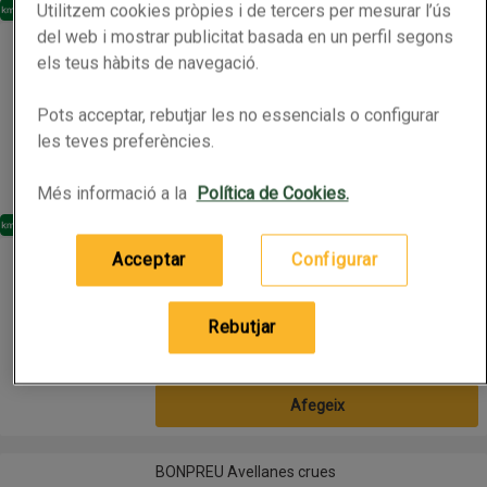
Utilitzem cookies pròpies i de tercers per mesurar l’ús
Km0
LA TRENCADORA Avellanes torrades sense closca Km0
del web i mostrar publicitat basada en un perfil segons
LA TRENCADORA Avellanes torrades sense
closca Km0
els teus hàbits de navegació.
Pots acceptar, rebutjar les no essencials o configurar
0.225kg
(26,44 € per quilo)
les teves preferències.
5,95 €
Preu
Afegeix
Més informació a la
Política de Cookies.
Km0
LA TRENCADORA Avellanes torrades sense closca Km0
LA TRENCADORA Avellanes torrades sense
Acceptar
Configurar
closca Km0
Rebutjar
0.125kg
(27,92 € per quilo)
3,49 €
Preu
Afegeix
BONPREU Avellanes crues
BONPREU Avellanes crues