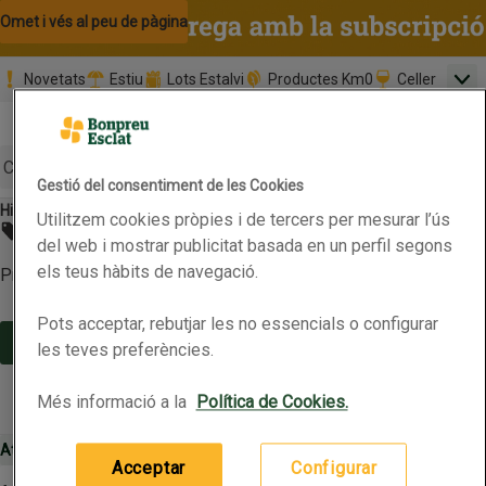
Omet i vés al contingut
Omet i vés a la cerca
Omet i vés al peu de pàgina
Novetats
Estiu
Lots Estalvi
Productes Km0
Celler
Men
Pàgina inicial
Valida
Nombre 
0,00 €
Promoció clients nous
la
Tria data
compr
Mínim: 35,0
Cerc
Gestió del consentiment de les Cookies
Higiene íntima
Higiene íntima
Utilitzem cookies pròpies i de tercers per mesurar l’ús
Botó del menú principal
No s'ha trobat cap promoció
del web i mostrar publicitat basada en un perfil segons
els teus hàbits de navegació.
Prova-ho més tard o consulta les nostres categories
Pots acceptar, rebutjar les no essencials o configurar
Continua la compra
les teves preferències.
Més informació a la
Política de Cookies.
Atenció al client 900 500 005 (24 hores)
Configuració de cookies
Acceptar
Configurar