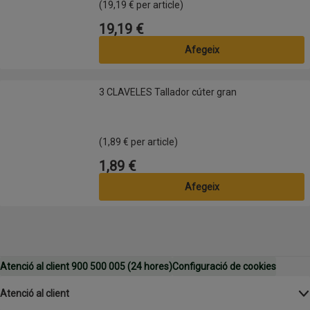
(19,19 € per article)
19,19 €
Preu
Afegeix
3 CLAVELES Tallador cúter gran
3 CLAVELES Tallador cúter gran
(1,89 € per article)
1,89 €
Preu
Afegeix
Atenció al client 900 500 005 (24 hores)
Configuració de cookies
Atenció al client