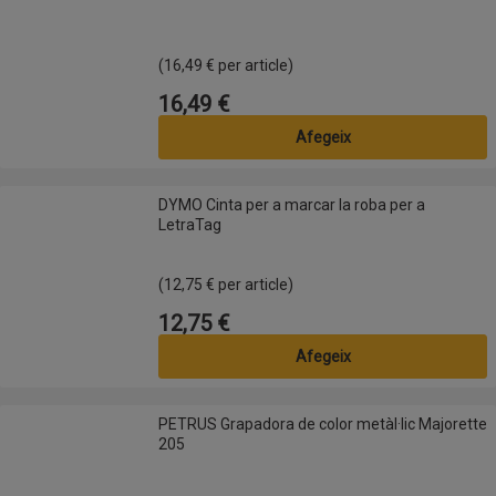
(16,49 € per article)
16,49 €
Preu
Afegeix
DYMO Cinta per a marcar la roba per a LetraTag
DYMO Cinta per a marcar la roba per a
LetraTag
(12,75 € per article)
12,75 €
Preu
Afegeix
PETRUS Grapadora de color metàl·lic Majorette 205
PETRUS Grapadora de color metàl·lic Majorette
205